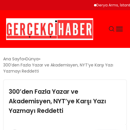
Derya Arms, İstanbul Pro
GÜNCEL
Ana Sayfa
Dünya
300’den Fazla Yazar ve Akademisyen, NYT’ye Karşı Yazı
Yazmayı Reddetti
EĞITIM
300’den Fazla Yazar ve
EKONOMI
Akademisyen, NYT’ye Karşı Yazı
MAGAZIN
Yazmayı Reddetti
SAĞLIK