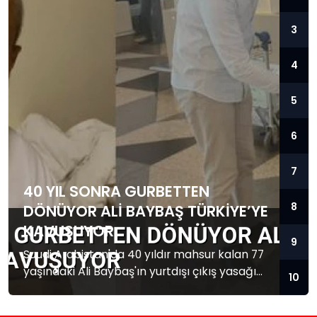
3
4
5
6
7
40 YIL SONRA GURBETTEN
8
DÖNÜYOR ALI BAYBAŞ TÜRKIYE’YE
KAVUŞUYOR
9
Suudi Arabistan'da 40 yıldır mahsur kalan 77
yaşındaki Ali Baybaş'ın yurtdışı çıkış yasağı
10
kalktı. Baybaş Türkiye'ye dönmek üzere yola
çıktı.