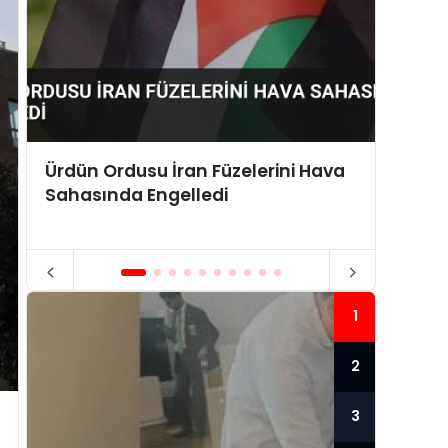
Ürdün Ordusu İran Füzelerini Hava
ABD Y
Sahasında Engelledi
Sabit 
1
2
3