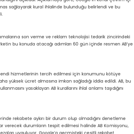
timas sağlayarak kural ihlalinde bulunduğu belirlendi ve bu
i.
malarına son verme ve reklam teknolojisi tedarik zincirindeki
Şirketin bu konuda atacağı adımları 60 gün içinde resmen AB’ye
kendi hizmetlerinin tercih edilmesi için konumunu kötüye
aha yüksek ücret almasına imkan sağladığı iddia edildi. AB, bu
lanmasını yasaklayan AB kurallarını ihlal anlamı taşıdığını
rlerinde rekabete aykırı bir durum olup olmadığını denetleme
r verecek durumların tespit edilmesi halinde AB Komisyonu,
ezaları uyguluyor. Google’a geçmişteki çeşitli rekabet