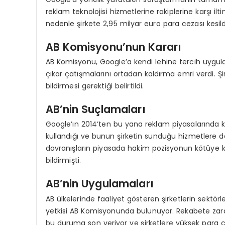
reklam teknolojisi hizmetlerine rakiplerine karşı il
nedenle şirkete 2,95 milyar euro para cezası kesild
AB Komisyonu’nun Kararı
AB Komisyonu, Google’a kendi lehine tercih uygula
çıkar çatışmalarını ortadan kaldırma emri verdi. 
bildirmesi gerektiği belirtildi.
AB’nin Suçlamaları
Google’ın 2014’ten bu yana reklam piyasalarında 
kullandığı ve bunun şirketin sunduğu hizmetlere d
davranışların piyasada hakim pozisyonun kötüye kul
bildirmişti.
AB’nin Uygulamaları
AB ülkelerinde faaliyet gösteren şirketlerin sektö
yetkisi AB Komisyonunda bulunuyor. Rekabete zara
bu duruma son veriyor ve şirketlere yüksek para c