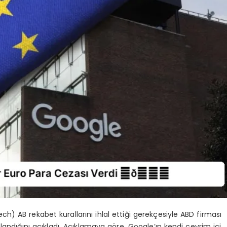
h) AB rekabet kurallarını ihlal ettiği gerekçesiyle ABD firması
dığını açıkladı. Açıklamaya göre, Google’ın kendi çevrim içi