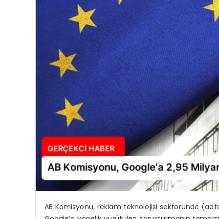
AB Komisyonu, reklam teknolojisi sektöründe (adtec
Google’a yönelik yürütülen soruşturmanın tamamlan