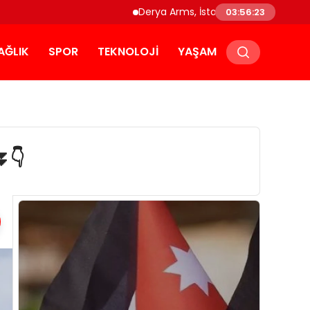
Derya Arms, İstanbul Prohunt 2026’da yeni 
03:56:24
AĞLIK
SPOR
TEKNOLOJI
YAŞAM
⏬👇