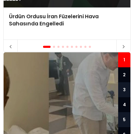
Ürdün Ordusu İran Füzelerini Hava
Sahasında Engelledi
1
2
3
4
5