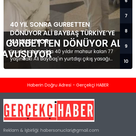
6
7
40 YIL SONRA GURBETTEN
8
DÖNÜYOR ALI BAYBAŞ TÜRKIYE’YE
KAVUŞUYOR
9
Suudi Arabistan'da 40 yıldır mahsur kalan 77
yaşındaki Ali Baybaş'ın yurtdışı çıkış yasağı
10
kalktı. Baybaş Türkiye'ye dönmek üzere yola
çıktı.
Haberin Doğru Adresi - Gerçekçi HABER
Reklam & İşbirliği:
habersonuclari@gmail.com