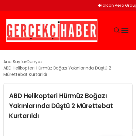
Falcon Aero Group, Küre
GÜNCEL
Ana Sayfa
Dünya
ABD Helikopteri Hürmüz Boğazı Yakınlarında Düştü 2
Mürettebat Kurtarıldı
EĞITIM
ABD Helikopteri Hürmüz Boğazı
EKONOMI
Yakınlarında Düştü 2 Mürettebat
MAGAZIN
Kurtarıldı
SAĞLIK