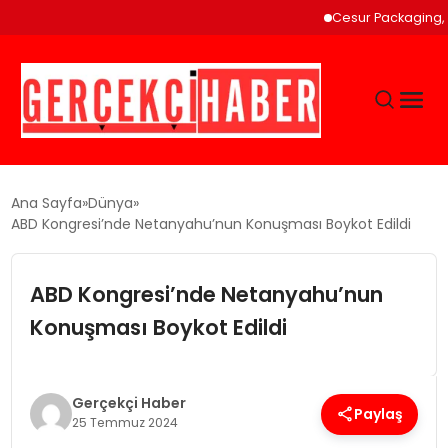
Cesur Packaging, Mısır
GÜNCEL
Ana Sayfa
Dünya
ABD Kongresi’nde Netanyahu’nun Konuşması Boykot Edildi
EĞITIM
ABD Kongresi’nde Netanyahu’nun
EKONOMI
Konuşması Boykot Edildi
MAGAZIN
Gerçekçi Haber
Paylaş
25 Temmuz 2024
SAĞLIK