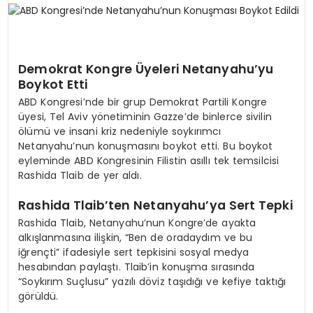
SPOR
Demokrat Kongre Üyeleri Netanyahu’yu
TEKNOLOJI
Boykot Etti
ABD Kongresi’nde bir grup Demokrat Partili Kongre
YAŞAM
üyesi, Tel Aviv yönetiminin Gazze’de binlerce sivilin
ölümü ve insani kriz nedeniyle soykırımcı
Netanyahu’nun konuşmasını boykot etti. Bu boykot
eyleminde ABD Kongresinin Filistin asıllı tek temsilcisi
Rashida Tlaib de yer aldı.
Rashida Tlaib’ten Netanyahu’ya Sert Tepki
Rashida Tlaib, Netanyahu’nun Kongre’de ayakta
alkışlanmasına ilişkin, “Ben de oradaydım ve bu
iğrençti” ifadesiyle sert tepkisini sosyal medya
hesabından paylaştı. Tlaib’in konuşma sırasında
“Soykırım Suçlusu” yazılı döviz taşıdığı ve kefiye taktığı
görüldü.