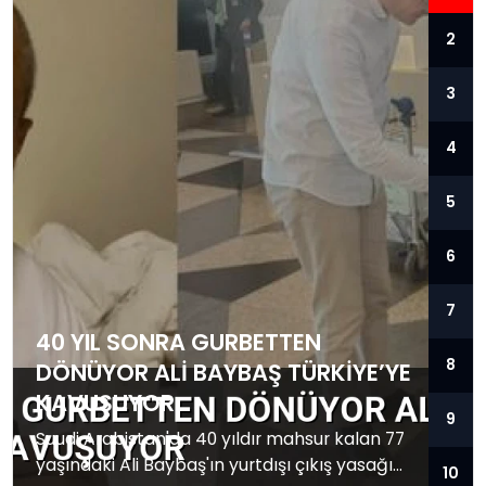
2
3
4
5
6
7
40 YIL SONRA GURBETTEN
8
DÖNÜYOR ALI BAYBAŞ TÜRKIYE’YE
KAVUŞUYOR
9
Suudi Arabistan'da 40 yıldır mahsur kalan 77
yaşındaki Ali Baybaş'ın yurtdışı çıkış yasağı
10