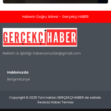
kalktı. Baybaş Türkiye'ye dönmek üzere yola
çıktı.
Haberin Doğru Adresi - Gerçekçi HABER
Reklam & İşbirliği:
habersonuclari@gmail.com
Hakkımızda
İletişim
Künye
Copyright © 2025 Tüm hakları GERÇEKÇİ HABER de saklıdır.
Seobaz Haber Teması