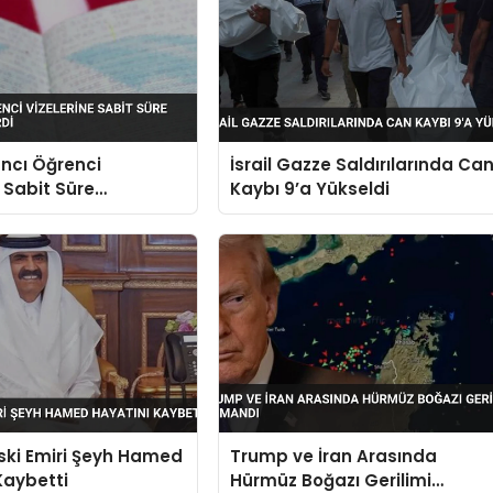
ncı Öğrenci
İsrail Gazze Saldırılarında Ca
e Sabit Süre
Kaybı 9’a Yükseldi
sı Getirdi
Eski Emiri Şeyh Hamed
Trump ve İran Arasında
Kaybetti
Hürmüz Boğazı Gerilimi