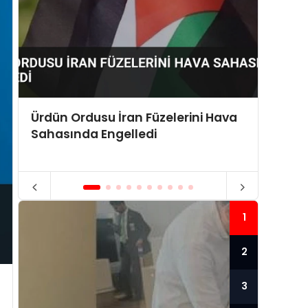
Ürdün Ordusu İran Füzelerini Hava
ABD Y
Sahasında Engelledi
Sabit 
1
2
3