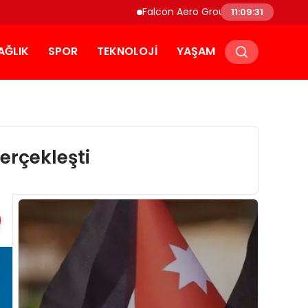
Falcon Aero Group, Küresel Havacılık Ted
11:09:32
AĞLIK
SPOR
TEKNOLOJI
YAŞAM
erçekleşti