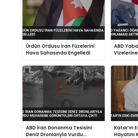
Ürdün Ordusu İran Füzelerini
ABD Yaba
Hava Sahasında Engelledi
Vizelerin
Sınırlama
ABD İran Donanma Tesisini
Katar’ın 
Deniz Dronlarıyla Vurdu
Hayatını 