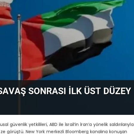
al güvenlik yetkilileri, ABD ile İsrail’in İran’a yönelik saldırılarıyla
 yüze görüştü. New York merkezli Bloomberg kanalına konuşan