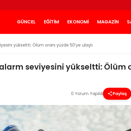
GÜNCEL
EĞITIM
EKONOMI
MAGAZIN
S
yesini yükseltti: Ölüm oranı yüzde 50’ye ulaştı
larm seviyesini yükseltti: Ölüm o
0 Yorum Yapıldı
Paylaş