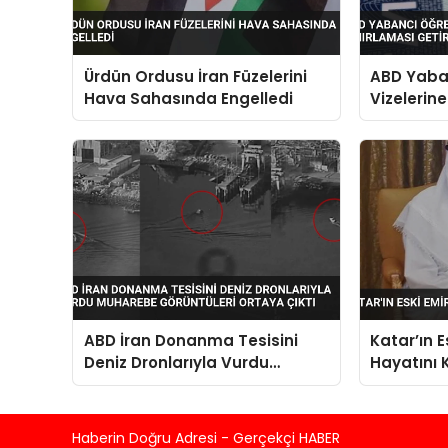
Ürdün Ordusu İran Füzelerini
ABD Yaba
Hava Sahasında Engelledi
Vizelerin
Sınırlama
ABD İran Donanma Tesisini
Katar’ın 
Deniz Dronlarıyla Vurdu
Hayatını 
Muharebe Görüntüleri Ortaya
Çıktı
Haberin Doğru Adresi - Gerçekçi HABER