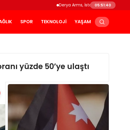
Derya Arms, İstanbul Prohunt 2026’da yeni 
05:51:41
AĞLIK
SPOR
TEKNOLOJI
YAŞAM
ranı yüzde 50’ye ulaştı