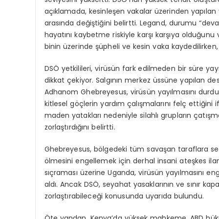
açıklamada, kesinleşen vakalar üzerinden yapılan
arasında değiştiğini belirtti. Legand, durumu “devas
hayatını kaybetme riskiyle karşı karşıya olduğunu v
binin üzerinde şüpheli ve kesin vaka kaydedilirken,
DSÖ yetkilileri, virüsün fark edilmeden bir süre y
dikkat çekiyor. Salgının merkez üssüne yapılan d
Adhanom Ghebreyesus, virüsün yayılmasını durd
kitlesel göçlerin yardım çalışmalarını felç ettiğini 
maden yatakları nedeniyle silahlı grupların çatışma
zorlaştırdığını belirtti.
Ghebreyesus, bölgedeki tüm savaşan taraflara ses
ölmesini engellemek için derhal insani ateşkes ila
sıçraması üzerine Uganda, virüsün yayılmasını eng
aldı. Ancak DSÖ, seyahat yasaklarının ve sınır kap
zorlaştırabileceği konusunda uyarıda bulundu.
Öte yandan, Kenya’da yüksek mahkeme, ABD hüküm