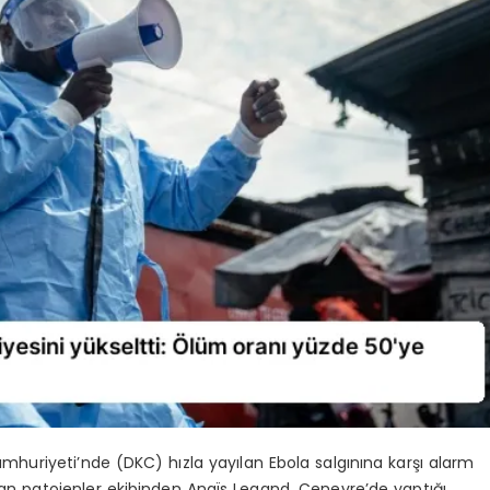
uriyeti’nde (DKC) hızla yayılan Ebola salgınına karşı alarm
uran patojenler ekibinden Anaïs Legand, Cenevre’de yaptığı