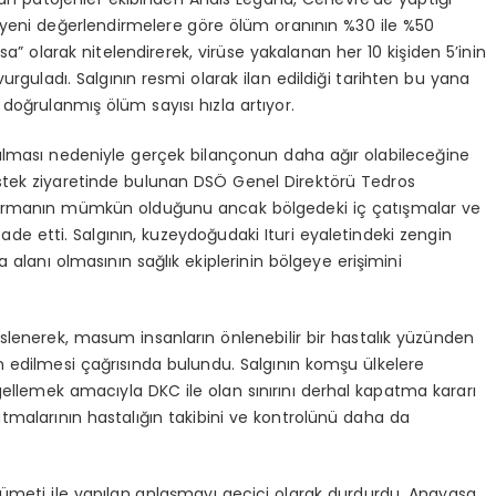
 yeni değerlendirmelere göre ölüm oranının %30 ile %50
a” olarak nitelendirerek, virüse yakalanan her 10 kişiden 5’inin
urguladı. Salgının resmi olarak ilan edildiği tarihten bu yana
 doğrulanmış ölüm sayısı hızla artıyor.
ayılması nedeniyle gerçek bilançonun daha ağır olabileceğine
estek ziyaretinde bulunan DSÖ Genel Direktörü Tedros
urmanın mümkün olduğunu ancak bölgedeki iç çatışmalar ve
ifade etti. Salgının, kuzeydoğudaki Ituri eyaletindeki zengin
 alanı olmasının sağlık ekiplerinin bölgeye erişimini
lenerek, masum insanların önlenebilir bir hastalık yüzünden
n edilmesi çağrısında bulundu. Salgının komşu ülkelere
ellemek amacıyla DKC ile olan sınırını derhal kapatma kararı
atmalarının hastalığın takibini ve kontrolünü daha da
eti ile yapılan anlaşmayı geçici olarak durdurdu. Anayasa