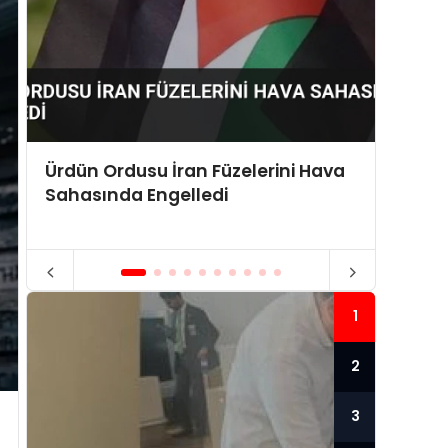
Ürdün Ordusu İran Füzelerini Hava
ABD Y
Sahasında Engelledi
Sabit 
1
2
3