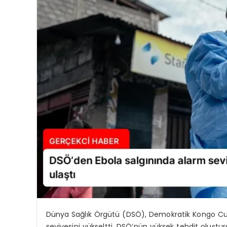
Dünya Sağlık Örgütü (DSÖ), Demokratik Kongo Cumh
seviyesini yükseltti. DSÖ’nün yüksek tehdit oluşt