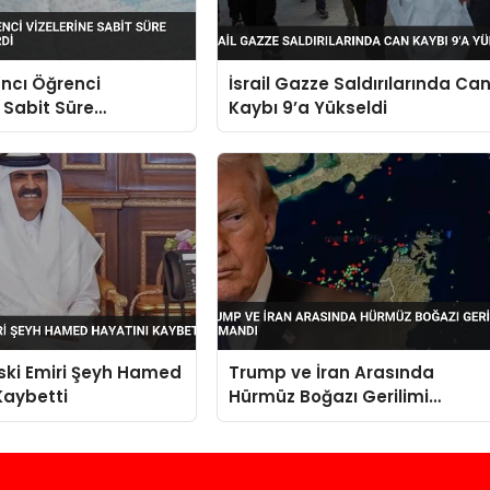
ncı Öğrenci
İsrail Gazze Saldırılarında Ca
e Sabit Süre
Kaybı 9’a Yükseldi
sı Getirdi
Eski Emiri Şeyh Hamed
Trump ve İran Arasında
Kaybetti
Hürmüz Boğazı Gerilimi
Tırmandı