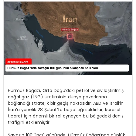
SPOR
TEKNOLOJI
YAŞAM
Hürmüz Boğazı, Orta Doğu’daki petrol ve sıvılaştırılmış
doğal gaz (LNG) üretiminin dünya pazarlarına
bağlandığı stratejik bir geçiş noktasıdır. ABD ve İsrail’in
İran’a yönelik 28 Şubat’ta başlattığı saldırılar, küresel
ticaret için önemli bir rol oynayan bu bölgedeki deniz
trafiğini etkilemiştir.
Savaşın 100’üncü gününde, Hürmüz Boğazı’nda günlük