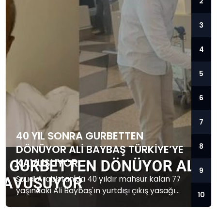
2
3
4
5
6
7
40 YIL SONRA GURBETTEN
8
DÖNÜYOR ALI BAYBAŞ TÜRKIYE’YE
KAVUŞUYOR
9
Suudi Arabistan'da 40 yıldır mahsur kalan 77
yaşındaki Ali Baybaş'ın yurtdışı çıkış yasağı
10
kalktı. Baybaş Türkiye'ye dönmek üzere yola
çıktı.