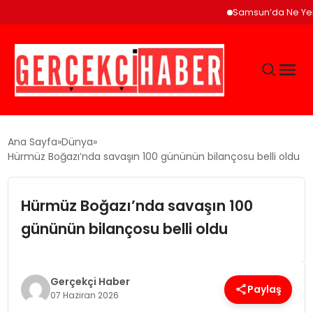
Samsun’da Ne Yenir? Ça
GÜNCEL
Ana Sayfa
Dünya
Hürmüz Boğazı’nda savaşın 100 gününün bilançosu belli oldu
EĞITIM
Hürmüz Boğazı’nda savaşın 100
EKONOMI
gününün bilançosu belli oldu
MAGAZIN
Gerçekçi Haber
Paylaş
07 Haziran 2026
SAĞLIK