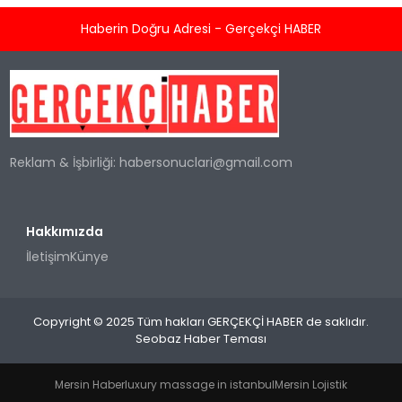
Haberin Doğru Adresi - Gerçekçi HABER
Reklam & İşbirliği:
habersonuclari@gmail.com
Hakkımızda
İletişim
Künye
Copyright © 2025 Tüm hakları GERÇEKÇİ HABER de saklıdır.
Seobaz Haber Teması
Mersin Haber
luxury massage in istanbul
Mersin Lojistik