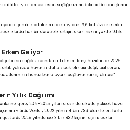
caklıklar, yaz öncesi insan sağlığı üzerindeki ciddi sonuçlarını
s ayında görülen ortalama can kaybının 3,6 kat üzerine çıktı.
caklıklarda her bir derecelik artışın ölüm riskini yüzde 9,1 ile
 Erken Geliyor
galarının sağlık üzerindeki etkilerine karşı hazırlanan 2026
un artık yalnızca havanın daha sıcak olması değil, asıl sorun,
ve vücutlarımızın henüz buna uyum sağlayamamış olması”
rin Yıllık Dağılımı
ilerine göre, 2015-2025 yılları arasında ülkede yüksek hava
aşamını yitirdi. Veriler, 2022 yılının 4 bin 789 ölümle en fazla
gösterdi. 2025 yılında ise 3 bin 832 kişinin aşırı sıcaklar