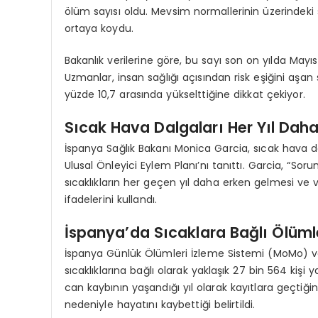
ölüm sayısı oldu. Mevsim normallerinin üzerindeki sı
ortaya koydu.
Bakanlık verilerine göre, bu sayı son on yılda Mayı
Uzmanlar, insan sağlığı açısından risk eşiğini aşan sı
yüzde 10,7 arasında yükselttiğine dikkat çekiyor.
Sıcak Hava Dalgaları Her Yıl Daha
İspanya Sağlık Bakanı Monica Garcia, sıcak hava dal
Ulusal Önleyici Eylem Planı’nı tanıttı. Garcia, “Sor
sıcaklıkların her geçen yıl daha erken gelmesi 
ifadelerini kullandı.
İspanya’da Sıcaklara Bağlı Ölümle
İspanya Günlük Ölümleri İzleme Sistemi (MoMo) ver
sıcaklıklarına bağlı olarak yaklaşık 27 bin 564 kişi y
can kaybının yaşandığı yıl olarak kayıtlara geçtiğini 
nedeniyle hayatını kaybettiği belirtildi.