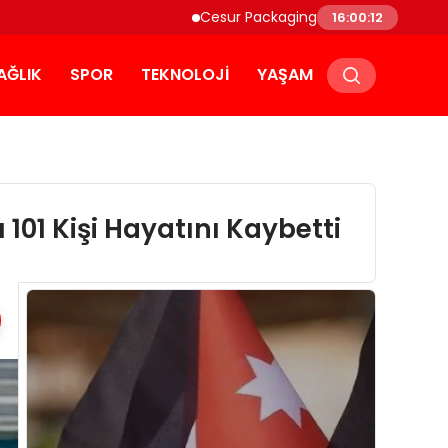
Cesur Packaging, Mısır’daki Üretim Üssün
16:00:13
AĞLIK
SPOR
TEKNOLOJI
YAŞAM
101 Kişi Hayatını Kaybetti