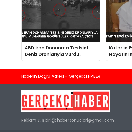
ABD İran Donanma Tesisini
Katar’ın 
Deniz Dronlarıyla Vurdu
Hayatını 
Muharebe Görüntüleri Ortaya
Çıktı
Haberin Doğru Adresi - Gerçekçi HABER
Reklam & İşbirliği:
habersonuclari@gmail.com