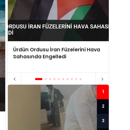
Ürdün Ordusu İran Füzelerini Hava
ABD Y
Sahasında Engelledi
Sabit 
1
2
3