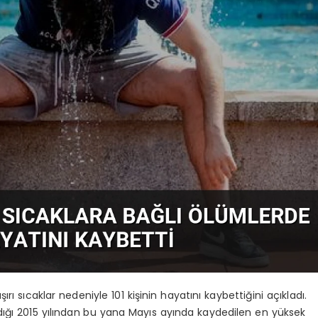
rı sıcaklar nedeniyle 101 kişinin hayatını kaybettiğini açıkladı.
ığı 2015 yılından bu yana Mayıs ayında kaydedilen en yüksek