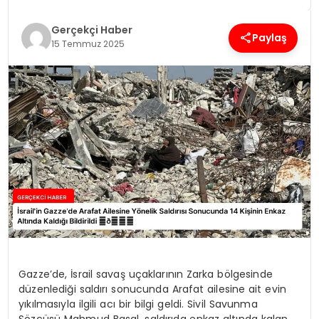
Gerçekçi Haber
SPOR
Paylaş
15 Temmuz 2025
TEKNOLOJI
YAŞAM
Gazze’de, İsrail savaş uçaklarının Zarka bölgesinde
düzenlediği saldırı sonucunda Arafat ailesine ait evin
yıkılmasıyla ilgili acı bir bilgi geldi. Sivil Savunma
Sözcüsü Mahmud Basal, saldırıda enkaz altında kalan