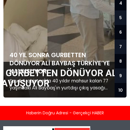
4
5
6
7
40 YIL SONRA GURBETTEN
8
DÖNÜYOR ALI BAYBAŞ TÜRKIYE’YE
KAVUŞUYOR
9
Suudi Arabistan'da 40 yıldır mahsur kalan 77
yaşındaki Ali Baybaş'ın yurtdışı çıkış yasağı
10
kalktı. Baybaş Türkiye'ye dönmek üzere yola
çıktı.
Haberin Doğru Adresi - Gerçekçi HABER