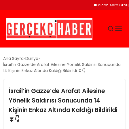
Falcon Aero Group, Küre
GÜNCEL
Ana Sayfa
Dünya
İsrail’in Gazze’de Arafat Ailesine Yönelik Saldırısı Sonucunda
14 Kişinin Enkaz Altında Kaldığı Bildirildi ⏬👇
EĞITIM
İsrail’in Gazze’de Arafat Ailesine
EKONOMI
Yönelik Saldırısı Sonucunda 14
MAGAZIN
Kişinin Enkaz Altında Kaldığı Bildirildi
⏬👇
SAĞLIK