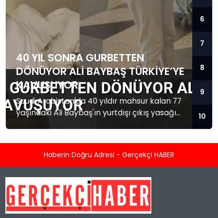
6
7
40 YIL SONRA GURBETTEN
8
DÖNÜYOR ALI BAYBAŞ TÜRKIYE’YE
KAVUŞUYOR
9
Suudi Arabistan'da 40 yıldır mahsur kalan 77
yaşındaki Ali Baybaş'ın yurtdışı çıkış yasağı
10
kalktı. Baybaş Türkiye'ye dönmek üzere yola
çıktı.
Haberin Doğru Adresi - Gerçekçi HABER