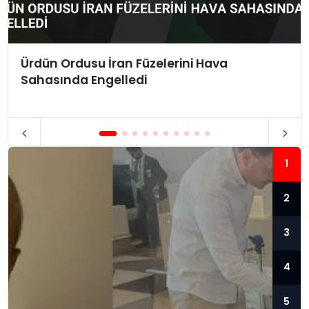
Ürdün Ordusu İran Füzelerini Hava
Sahasında Engelledi
1
2
3
4
5