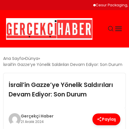
Cesur Packaging, Mısır’
GÜNCEL
Ana Sayfa
Dünya
İsrail’in Gazze’ye Yönelik Saldırıları Devam Ediyor: Son Durum
EĞITIM
İsrail’in Gazze’ye Yönelik Saldırıları
EKONOMI
Devam Ediyor: Son Durum
MAGAZIN
Gerçekçi Haber
Paylaş
21 Aralık 2024
SAĞLIK