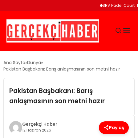
SRV Padel Court, Türki
GÜNCEL
Ana Sayfa
Dünya
Pakistan Başbakanı: Barış anlaşmasının son metni hazır
EĞITIM
Pakistan Başbakanı: Barış
EKONOMI
anlaşmasının son metni hazır
MAGAZIN
Gerçekçi Haber
Paylaş
12 Haziran 2026
SAĞLIK