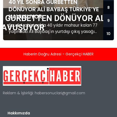
40 YIL SONRA GURBETTEN
8
DÖNÜYOR ALI BAYBAŞ TÜRKIYE’YE
KAVUŞUYOR
9
Suudi Arabistan'da 40 yıldır mahsur kalan 77
yaşındaki Ali Baybaş'ın yurtdışı çıkış yasağı
10
kalktı. Baybaş Türkiye'ye dönmek üzere yola
çıktı.
Haberin Doğru Adresi - Gerçekçi HABER
Reklam & İşbirliği:
habersonuclari@gmail.com
Hakkımızda