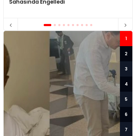
Sahasında Engelledi
1
2
3
4
5
6
7