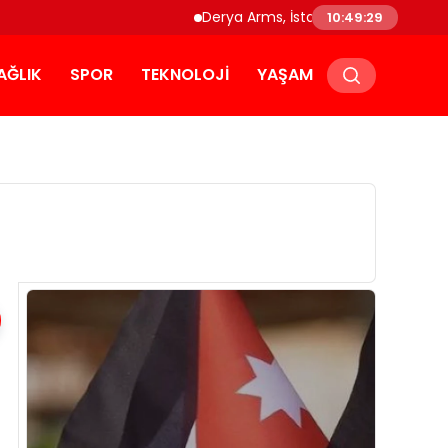
Derya Arms, İstanbul Prohunt 2026’da ye
10:49:29
AĞLIK
SPOR
TEKNOLOJI
YAŞAM