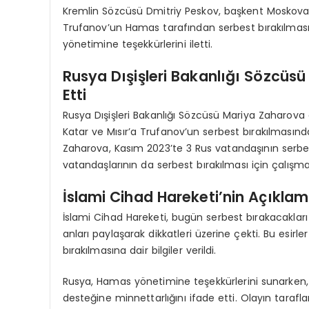
Kremlin Sözcüsü Dmitriy Peskov, başkent Moskova’
Trufanov’un Hamas tarafından serbest bırakılmasın
yönetimine teşekkürlerini iletti.
Rusya Dışişleri Bakanlığı Sözcüsü
Etti
Rusya Dışişleri Bakanlığı Sözcüsü Mariya Zaharova da 
Katar ve Mısır’a Trufanov’un serbest bırakılmasında
Zaharova, Kasım 2023’te 3 Rus vatandaşının serbest 
vatandaşlarının da serbest bırakılması için çalışm
İslami Cihad Hareketi’nin Açıklam
İslami Cihad Hareketi, bugün serbest bırakacakları İ
anları paylaşarak dikkatleri üzerine çekti. Bu esi
bırakılmasına dair bilgiler verildi.
Rusya, Hamas yönetimine teşekkürlerini sunarken, 
desteğine minnettarlığını ifade etti. Olayın tarafla