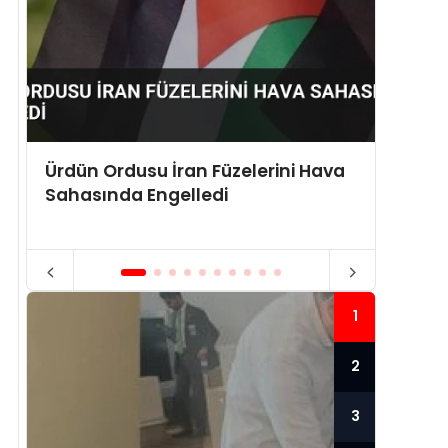
Ürdün Ordusu İran Füzelerini Hava
ABD Y
Sahasında Engelledi
Sabit 
1
2
3