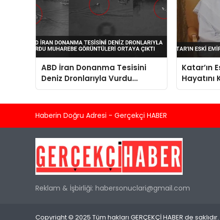
ABD İran Donanma Tesisini
Katar’ın 
Deniz Dronlarıyla Vurdu
Hayatını 
Muharebe Görüntüleri Ortaya
Çıktı
Haberin Doğru Adresi - Gerçekçi HABER
Reklam & İşbirliği:
habersonuclari@gmail.com
Copyright © 2025 Tüm hakları GERÇEKÇİ HABER de saklıdır.