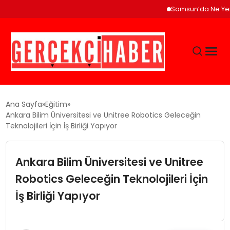
Samsun’da Ne Yenir? Çak
GÜNCEL
Ana Sayfa
Eğitim
Ankara Bilim Üniversitesi ve Unitree Robotics Geleceğin
Teknolojileri İçin İş Birliği Yapıyor
EĞITIM
Ankara Bilim Üniversitesi ve Unitree
EKONOMI
Robotics Geleceğin Teknolojileri İçin
MAGAZIN
İş Birliği Yapıyor
SAĞLIK