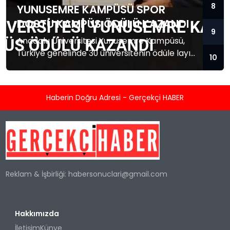
8
YUNUSEMRE KAMPÜSÜ SPOR
DOSTU KAMPÜS ÖDÜLÜ KAZANDI
9
Anadolu Üniversitesi Yunusemre Kampüsü,
Türkiye genelinde 30 üniversitenin ödüle layık
10
görüldüğü 'Spor Dostu Kampüs'
programında ilk 10'a girerek önemli bir başarı
elde etti.
Haberin Doğru Adresi - Gerçekçi HABER
Reklam & İşbirliği:
habersonuclari@gmail.com
Hakkımızda
İletişim
Künye