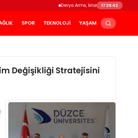
Derya Arms, İstanbul Prohunt 2026’da yen
17:29:42
AĞLIK
SPOR
TEKNOLOJI
YAŞAM
Değişikliği Stratejisini