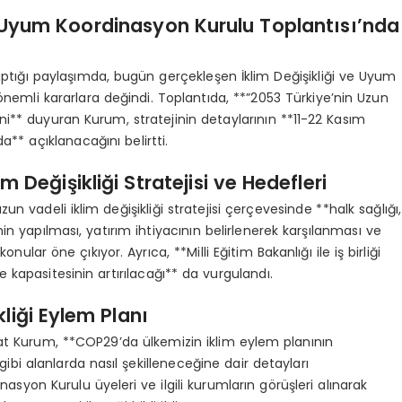
e Uyum Koordinasyon Kurulu Toplantısı’nda
ığı paylaşımda, bugün gerçekleşen İklim Değişikliği ve Uyum
nemli kararlara değindi. Toplantıda, **”2053 Türkiye’nin Uzun
iğini** duyuran Kurum, stratejinin detaylarının **11-22 Kasım
* açıklanacağını belirtti.
 Değişikliği Stratejisi ve Hedefleri
n vadeli iklim değişikliği stratejisi çerçevesinde **halk sağlığı,
in yapılması, yatırım ihtiyacının belirlenerek karşılanması ve
ular öne çıkıyor. Ayrıca, **Milli Eğitim Bakanlığı ile iş birliği
ve kapasitesinin artırılacağı** da vurgulandı.
liği Eylem Planı
rat Kurum, **COP29’da ülkemizin iklim eylem planının
 gibi alanlarda nasıl şekilleneceğine dair detayları
asyon Kurulu üyeleri ve ilgili kurumların görüşleri alınarak