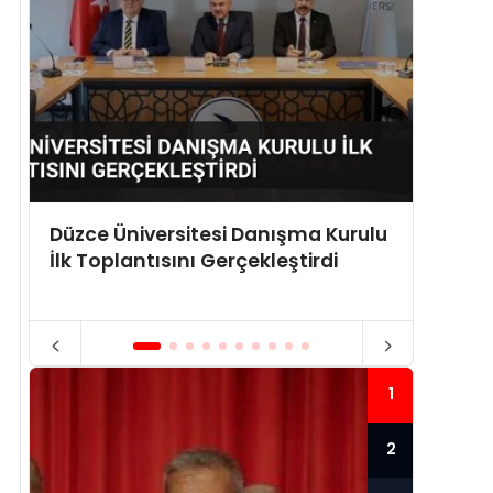
Düzce Üniversitesi Danışma Kurulu
Düzce
İlk Toplantısını Gerçekleştirdi
İlk To
Vizyon
1
2