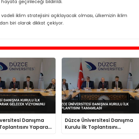
hayata geçirileceği bildirildi.
eli iklim stratejisini açıklayacak olması, ülkemizin iklim
an biri olarak dikkat çekiyor.
versitesi Danışma
Düzce Üniversitesi Danışma
k Toplantısını Yaparak
Kurulu İlk Toplantısını
izyonunu Belirledi
Tamamladı