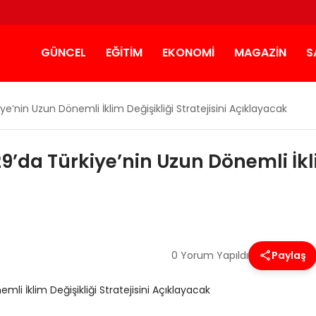
GÜNCEL
EĞITIM
EKONOMI
MAGAZIN
S
nin Uzun Dönemli İklim Değişikliği Stratejisini Açıklayacak
a Türkiye’nin Uzun Dönemli İklim 
0 Yorum Yapıldı
Paylaş