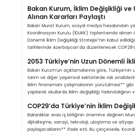
Bakan Kurum, İklim Değişikliği v
Alınan Kararları Paylaştı
Bakan Murat Kurum, sosyal medya hesabından yapt
Koordinasyon Kurulu (İDUKK) toplantısında alınan ö
Dönemli İklim Değişikliği Stratejisi”nin kabul edild
tarihlerinde Azerbaycan’da düzenlenecek COP29’da*
2053 Türkiye’nin Uzun Dönemli İklim
Bakan Kurum’un açıklamalarına göre, Türkiye’nin uzu
tarım ve diğer yaşamsal sektörlerde risk analizlerin
iklim finansmanı çalışmalarının yürütülmesi** gibi kon
yapılarak okullarda iklim değişikliği farkındalığının 
COP29’da Türkiye’nin İklim Değişik
Bakanlıklar arası iş birliğinin önemine değinen Mu
dijitalleşme, sanayi, teknoloji, ulaştırma ve altyapı
paylaşacaklarını** ifade etti. Bu çerçevede, Koordin