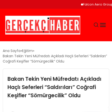
Falcon Aero Group, Küres
GÜNCEL
Ana Sayfa
Eğitim
Bakan Tekin Yeni Müfredatı Açıkladı Haçlı Seferleri “Saldırıları”
Coğrafi Keşifler “Sömürgecilik” Oldu
EĞITIM
Bakan Tekin Yeni Müfredatı Açıkladı
EKONOMI
Haçlı Seferleri “Saldırıları” Coğrafi
MAGAZIN
Keşifler “Sömürgecilik” Oldu
SAĞLIK