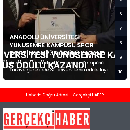
6
7
ANADOLU ÜNIVERSITESI
8
YUNUSEMRE KAMPÜSÜ SPOR
DOSTU KAMPÜS ÖDÜLÜ KAZANDI
9
Anadolu Üniversitesi Yunusemre Kampüsü,
Türkiye genelinde 30 üniversitenin ödüle layık
10
görüldüğü 'Spor Dostu Kampüs'
programında ilk 10'a girerek önemli bir başarı
elde etti.
Haberin Doğru Adresi - Gerçekçi HABER