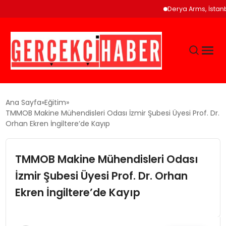
Derya Arms, İstanbul Pr
GÜNCEL
Ana Sayfa
Eğitim
TMMOB Makine Mühendisleri Odası İzmir Şubesi Üyesi Prof. Dr.
Orhan Ekren İngiltere’de Kayıp
EĞITIM
TMMOB Makine Mühendisleri Odası
EKONOMI
İzmir Şubesi Üyesi Prof. Dr. Orhan
MAGAZIN
Ekren İngiltere’de Kayıp
SAĞLIK