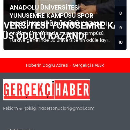
ANADOLU ÜNIVERSITESI
8
YUNUSEMRE KAMPÜSÜ SPOR
DOSTU KAMPÜS ÖDÜLÜ KAZANDI
9
Anadolu Üniversitesi Yunusemre Kampüsü,
Türkiye genelinde 30 üniversitenin ödüle layık
10
görüldüğü 'Spor Dostu Kampüs'
programında ilk 10'a girerek önemli bir başarı
elde etti.
Haberin Doğru Adresi - Gerçekçi HABER
Reklam & İşbirliği:
habersonuclari@gmail.com