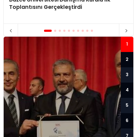
Toplantısını Gerçekleştirdi
1
2
3
4
5
6
7