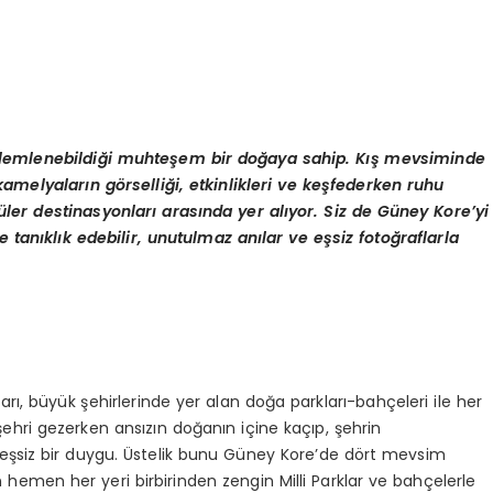
lemlenebildiği muhteşem bir doğaya sahip. Kış mevsiminde
 kamelyaların g
ö
rselliği, etkinlikleri ve keşfederken ruhu
üler destinasyonları arasında yer alıyor. Siz de Güney Kore
’
yi
e tan
ıklık edebilir, unutulmaz anılar ve eşsiz fotoğraflarla
arı, büyük şehirlerinde yer alan doğa parkları-bahçeleri ile her
 şehri gezerken ansızın doğanın içine kaçıp, şehrin
k eşsiz bir duygu. Üstelik bunu Güney Kore’de dört mevsim
emen her yeri birbirinden zengin Milli Parklar ve bahçelerle