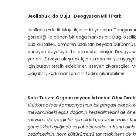
Jeollabuk-do Muju : Deogyusan Milli Parkı
Jeollabuk-do ili, Muju ilçesinde yer alan Deogyusan
görselliği ile bilinen bir doğa harikasıdır. Dağ, özel
buz kristalleri, ormanın uzaktan beyaza bürünmüş gi
parlayan büyüleyici bir atmosfer oluşur. Deogyusan D
yer alır. Zirveye ulaşmak için uzman bir yürüyüşçü
için burayı tercih edebilirler. İsteyen ziyaretçiler
ulaşabilir, karlı manzaranın tadını çıkarabilirler.
Kore Turizm Organizasyonu İstanbul Ofisi Direk
VisitKoreaYear Kampanyasının bir parçası olarak, K
mevsimindeki eşsiz doğanın keşfedilmesini de
ö
ne
mevsimi de gezginler için oldukça tatmin edici. Ka
g
ö
rsellikleri eşliğinde seyahatseverler ruhunu dinlend
gezginlerinin, hem kültürümüzü tanımak hem de k