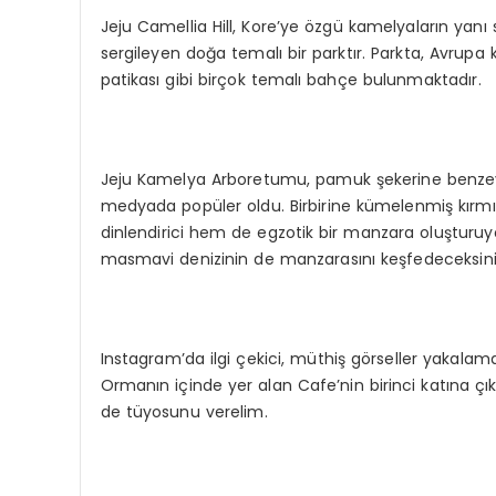
Jeju Camellia Hill, Kore’ye özgü kamelyaların yanı 
sergileyen doğa temalı bir parktır. Parkta, Avru
patikası gibi birçok temalı bahçe bulunmaktadır.
Jeju Kamelya Arboretumu, pamuk şekerine benzey
medyada popüler oldu. Birbirine kümelenmiş kırmı
dinlendirici hem de egzotik bir manzara oluştur
masmavi denizinin de manzarasını keşfedeceksini
Instagram’da ilgi çekici, müthiş görseller yakalam
Ormanın içinde yer alan Cafe’nin birinci katına çık
de tüyosunu verelim.