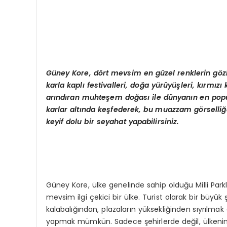
Gü
ney Kore, d
ö
rt mevsim en güzel renklerin g
ö
z
karla kaplı festivalleri, doğ
a y
ürüyüşleri, kırmızı
arındıran muhteş
em do
ğası ile dünyanı
n en pop
karlar altında keşfederek, bu muazzam g
ö
rselliğ
keyif dolu bir seyahat yapabilirsiniz.
Güney Kore, ülke genelinde sahip olduğu Milli Parkl
mevsim ilgi çekici bir ülke. Turist olarak bir büyük
kalabalığından, plazaların yüksekliğinden sıyrılma
yapmak mümkün. Sadece şehirlerde değil, ülkenin h