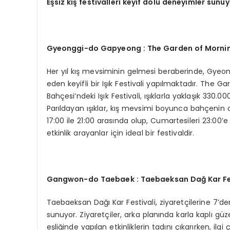
Eşsiz kış festivalleri keyif dolu deneyimler sunu
Gyeonggi-
do Gapyeong : The Garden of Mornin
Her yıl kış mevsiminin gelmesi beraberinde, Gyeong
eden keyifli bir Işık Festivali yapılmaktadır. The
Bahçesi’ndeki Işık Festivali, ışıklarla yaklaşık 330.
Parıldayan ışıklar, kış mevsimi boyunca bahçenin do
17:00 ile 21:00 arasında olup, Cumartesileri 23:00’e
etkinlik arayanlar için ideal bir festivaldir.
Gangwon-do Taebaek : Taebaeksan Dağ
Kar Fe
Taebaeksan Dağı Kar Festivali, ziyaretçilerine 7’den
sunuyor. Ziyaretçiler, arka planında karla kaplı 
eşliğinde yapılan etkinliklerin tadını çıkarırken, ilgi 