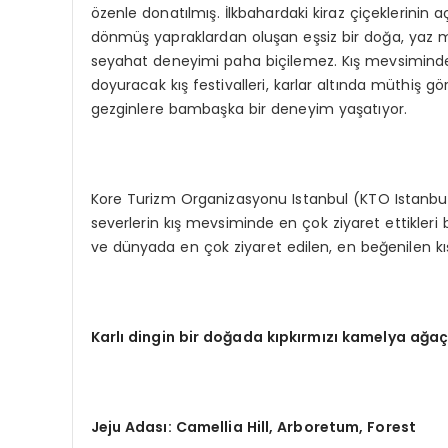
özenle donatılmış. İlkbahardaki kiraz çiçeklerinin aç
dönmüş yapraklardan oluşan eşsiz bir doğa, yaz m
seyahat deneyimi paha biçilemez. Kış mevsiminde 
doyuracak kış festivalleri, karlar altında müthiş görse
gezginlere bambaşka bir deneyim yaşatıyor.
Kore Turizm Organizasyonu Istanbul (KTO Istanbu
severlerin kış mevsiminde en çok ziyaret ettikleri bölg
ve dünyada en çok ziyaret edilen, en beğenilen kış fe
Karlı dingin bir doğada kıpkırmızı kamelya ağaç
Jeju Adası
: Camellia Hill, Arboretum, Forest