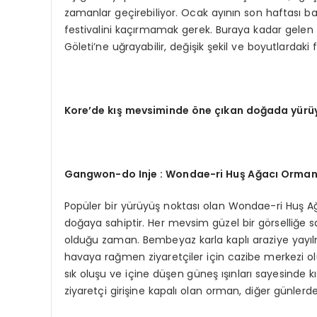
zamanlar geçirebiliyor. Ocak ayının son haftası baş
festivalini kaçırmamak gerek. Buraya kadar gelen z
Göleti’ne uğrayabilir, değişik şekil ve boyutlardaki f
Kore
’
de kış mevsiminde
ö
ne çı
kan
doğ
ada
yürü
Gangwon
-do Inje : Wondae-ri Huş Ağacı Orman
Popüler bir yürüyüş noktası olan Wondae-ri Huş Ağa
doğaya sahiptir. Her mevsim güzel bir görselliğe sah
olduğu zaman. Bembeyaz karla kaplı araziye yayılm
havaya rağmen ziyaretçiler için cazibe merkezi o
sık oluşu ve içine düşen güneş ışınları sayesinde k
ziyaretçi girişine kapalı olan orman, diğer günlerde