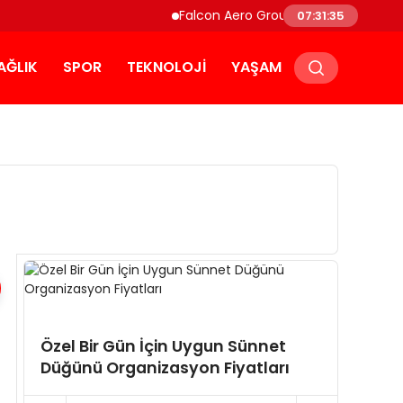
Falcon Aero Group, Küresel Havacılık Teda
07:31:36
AĞLIK
SPOR
TEKNOLOJI
YAŞAM
Özel Bir Gün İçin Uygun Sünnet
Pasap
Düğünü Organizasyon Fiyatları
Çayyol