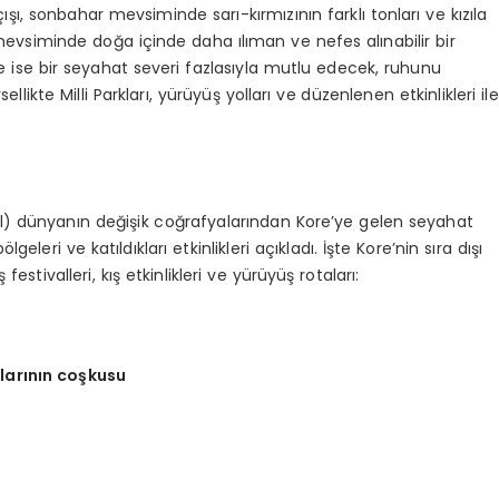
ışı, sonbahar mevsiminde sarı-kırmızının farklı tonları ve kızıla
evsiminde doğa içinde daha ılıman ve nefes alınabilir bir
ise bir seyahat severi fazlasıyla mutlu edecek, ruhunu
llikte Milli Parkları, yürüyüş yolları ve düzenlenen etkinlikleri ile
l) dünyanın değişik coğrafyalarından Kore’ye gelen seyahat
eleri ve katıldıkları etkinlikleri açıkladı. İşte Kore’nin sıra dışı
stivalleri, kış etkinlikleri ve yürüyüş rotaları:
larını
n co
şkusu