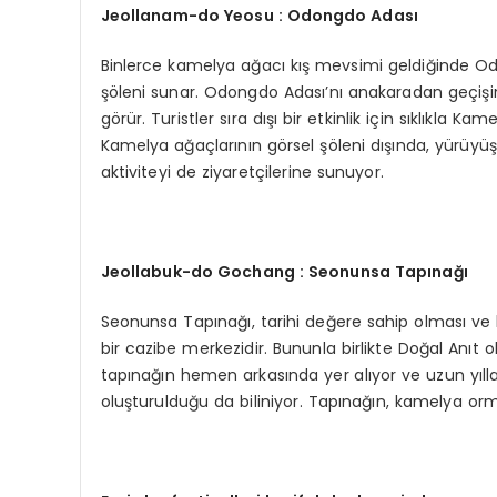
Jeollanam-do Yeosu : Odongdo Adası
Binlerce kamelya ağacı kış mevsimi geldiğinde Odo
şöleni sunar. Odongdo Adası’nı anakaradan geçişin
görür. Turistler sıra dışı bir etkinlik için sıklıkla
Kamelya ağaçlarının görsel şöleni dışında, yürüyüş
aktiviteyi de ziyaretçilerine sunuyor.
Jeollabuk-do Gochang : Seonunsa Tap
ınağı
Seonunsa Tapınağı, tarihi değere sahip olması ve b
bir cazibe merkezidir. Bununla birlikte Doğal Anıt
tapınağın hemen arkasında yer alıyor ve uzun yı
oluşturulduğu da biliniyor. Tapınağın, kamelya o