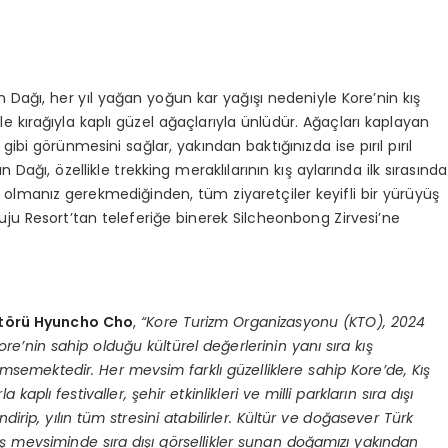
 Dağı, her yıl yağan yoğun kar yağışı nedeniyle Kore’nin kış
likle kırağıyla kaplı güzel ağaçlarıyla ünlüdür. Ağaçları kaplayan
bi görünmesini sağlar, yakından baktığınızda ise pırıl pırıl
ağı, özellikle trekking meraklılarının kış aylarında ilk sırasında
 olmanız gerekmediğinden, tüm ziyaretçiler keyifli bir yürüyüş
, Muju Resort’tan teleferiğe binerek Silcheonbong Zirvesi’ne
t
ö
rü Hyuncho Cho
,
“
Kore Turizm Organizasyonu (KTO), 2024
ore
’
nin sahip olduğu kültü
rel de
ğerlerinin yanı sıra kış
msemektedir. Her mevsim farklı güzelliklere sahip Kore
’
de, Kış
rla kaplı
festivaller,
şehir etkinlikleri ve milli parkların sıra dışı
irip, yılın tüm stresini atabilirler. Kültür ve doğ
asever T
ürk
ış mevsiminde sı
ra d
ışı g
ö
rsellikler sunan doğamızı yakından