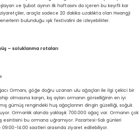
layan ve Şubat ayının ilk haftasını da içeren bu keyifli kar
iyaretçiler, araçla sadece 20 dakika uzaklıkta olan Hwangji
enerlerin bulunduğu ışık festivalini de izleyebilirler.
yüş – soluklanma rotaları
ı
cı Ormanı, göğe doğru uzanan ulu ağaçları ile ilgi çekici bir
ip olmasına karşın, kış ayları ormanın görselliğinin en iyi
ış gümüş rengindeki huş ağaçlarının dingin güzelliği, soğuk
luyor. Ormanlık alanda yaklaşık 700.000 ağaç var. Ormanın çok
ış esintisini bu ormana uğramıyor. Pazartesi-Salı günleri
 09:00-14:00 saatleri arasında ziyaret edilebiliyor.