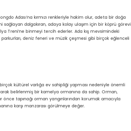
ngdo Adası’na kırmızı renkleriyle hakim olur, adeta bir doğa
i sağlayan dalgakıran, adaya kolay ulaşım için bir köprü görevi
 Kamelya Treni’ne binmeyi tercih ederler. Ada kış mevsimindeki
 parkurları, deniz feneri ve müzik çeşmesi gibi birçok eğlenceli
irçok kültürel varlığa ev sahipliği yapması nedeniyle önemli
 olarak belirlenmiş bir kamelya ormanına da sahip. Orman,
llar önce tapınağı orman yangınlarından korumak amacıyla
rmanına karşı manzarası görülmeye değer.