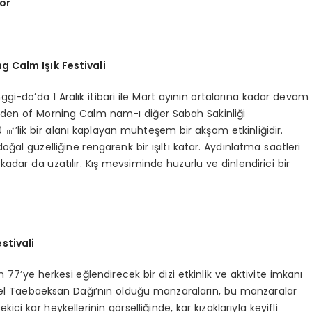
yor
g Calm I
şı
k Festivali
gi-do’da 1 Aralık itibari ile Mart ayının ortalarına kadar devam
 Garden of Morning Calm nam-ı diğer Sabah Sakinliği
000 ㎡’lik bir alanı kaplayan muhteşem bir akşam etkinliğidir.
ğal güzelliğine rengarenk bir ışıltı katar. Aydınlatma saatleri
 kadar da uzatılır. Kış mevsiminde huzurlu ve dinlendirici bir
stivali
 77’ye herkesi eğlendirecek bir dizi etkinlik ve aktivite imkanı
güzel Taebaeksan Dağı’nın olduğu manzaraların, bu manzaralar
çekici kar heykellerinin görselliğinde, kar kızaklarıyla keyifli