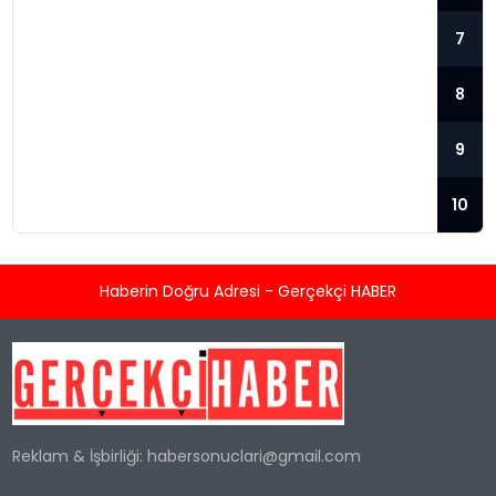
7
ORYANTAL TANYELI’NIN
8
PANKREAS KANSERI TEDAVISI
DEVAM EDIYOR
9
Oryantal Tanyeli’ye Ünlü Ziyareti: Safiye
Soyman Uzun süredir pankreas kanseri ile
10
mücadele eden oryantal Tanyeli, son
dönemde birbiri ardına geçirdiği
operasyonlarla tedavisine devam ediyor.
Haberin Doğru Adresi - Gerçekçi HABER
Sanat dünyasından birçok ünlü isim,
Tanyeli’yi hastanede ziyaret ederek moral
veriyor. Son ziyaretçi ise şarkıcı Safiye
Soyman oldu. Safiye Soyman, hastane
odasında video çekerek sosyal medya
hesabından paylaştı. Tanyeli’nin durumuna
Reklam & İşbirliği:
habersonuclari@gmail.com
dair...