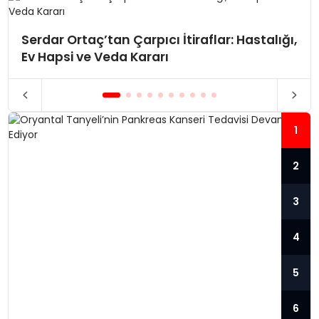
Serdar Ortaç’tan Çarpıcı İtiraflar: Hastalığı,
Ev Hapsi ve Veda Kararı
1
2
3
4
5
6