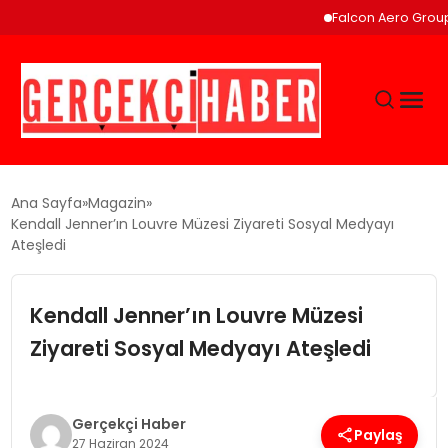
Falcon Aero Group, K
GÜNCEL
Ana Sayfa
Magazin
Kendall Jenner’ın Louvre Müzesi Ziyareti Sosyal Medyayı
Ateşledi
EĞITIM
Kendall Jenner’ın Louvre Müzesi
EKONOMI
Ziyareti Sosyal Medyayı Ateşledi
MAGAZIN
Gerçekçi Haber
SAĞLIK
Paylaş
27 Haziran 2024