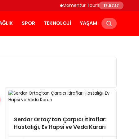
Momentur Tourism & Travel, Dubai Tu
17:57:17
AĞLIK
SPOR
TEKNOLOJI
YAŞAM
Zuhal
Serdar Ortaç’tan Çarpıcı İtiraflar:
Yaptı
Hastalığı, Ev Hapsi ve Veda Kararı
Skand