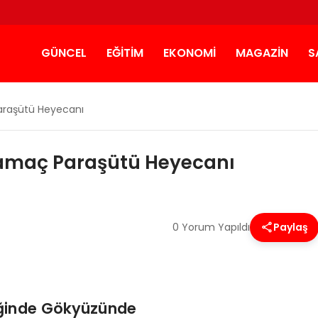
GÜNCEL
EĞITIM
EKONOMI
MAGAZIN
S
araşütü Heyecanı
amaç Paraşütü Heyecanı
0 Yorum Yapıldı
Paylaş
iğinde Gökyüzünde