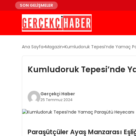
SON GELİŞMELER
Ana Sayfa
Magazin
Kumludoruk Tepesi’nde Yamaç P
Kumludoruk Tepesi’nde Y
Gerçekçi Haber
25 Temmuz 2024
Paraşütçüler Ayaş Manzarası Eşl