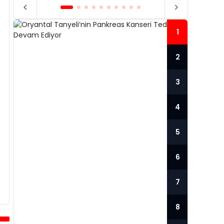
1
2
3
4
5
6
7
ORYANTAL TANYELI’NIN
PANKREAS KANSERI
HAN
8
TEDAVISI DEVAM EDIYOR
PO