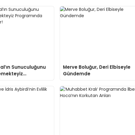
al’ın Sunuculuğunu
Merve Boluğur, Deri Elbiseyle
emekteyiz
Gündemde
nda Skandal Anlar!