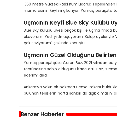
‘350 metre yükseklikteki Kumludoruk Tepesi’nden
manzarasının keyfini çıkarıyor. Yamaç paraşütü tut
Uçmanın Keyfi Blue Sky Kulübü Üy
Blue Sky Kulübü üyesi birçok kişi ile uçma fırsatı b
okuyorum. Yedi yıldır uçuyorum. Kulüp üyeleriyle 
çok seviyorum” şeklinde konuştu.
Uçmanın Güzel Olduğunu Belirten
Yamaç paraşütçüsü Ceren Boz, 2021 yılından bu y
tecrübesine sahip olduğunu ifade etti. Boz, “Uçm
ederim” dedi.
Ankara’ya yakın bir noktada uçma imkanı buldukla
bulunan tesislerin hafta sonları da açık olmasını arz
Benzer Haberler