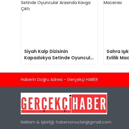
Siyah Kalp Dizisinin
Sahra Işık
Kapadokya Setinde Oyuncular
Evlilik Ma
Arasında Kavga Çıktı
Haberin Doğru Adresi - Gerçekçi HABER
Reklam & İşbirliği:
habersonuclari@gmail.com