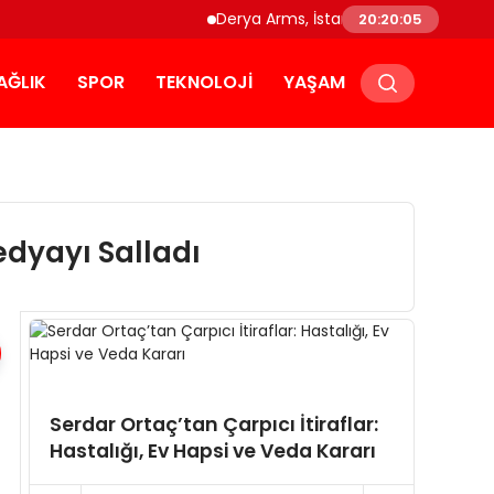
Derya Arms, İstanbul Prohunt 2026’da y
20:20:05
AĞLIK
SPOR
TEKNOLOJI
YAŞAM
dyayı Salladı
Zuhal
Serdar Ortaç’tan Çarpıcı İtiraflar:
Yaptı
Hastalığı, Ev Hapsi ve Veda Kararı
Skand