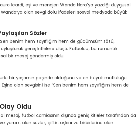
 Mauro Icardi, eşi ve menajeri Wanda Nara’ya yazdığı duygusal
n Wanda’ya olan sevgi dolu ifadeleri sosyal medyada büyük
aylaşılan Sözler
n “Sen benim hem zayıflığım hem de gücümsün” sözü,
ylaşılarak geniş kitlelere ulaştı. Futbolcu, bu romantik
usal bir mesaj göndermiş oldu.
uzurlu bir yaşamın peşinde olduğunu ve en büyük mutluluğu
dı. Eşine olan sevgisini ise “Sen benim hem zayıflığım hem de
Olay Oldu
l mesaj, futbol camiasının dışında geniş kitleler tarafından da
e yorum alan sözler, çiftin aşkını ve birbirlerine olan