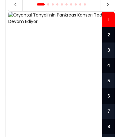
1
2
3
4
5
6
7
ORYANTAL TANYELI’NIN
PANKREAS KANSERI
HAN
8
TEDAVISI DEVAM EDIYOR
PO