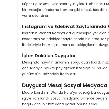
Süper Lig takımı Galatasaray’ın yıldız futbolcusu
bir mesajla gündeme bomba gibi düştü. Icardi’ni
yankı uyandırdı.
Instagram ve Edebiyat Sayfalarında P
Icardi’nin Wanda Nara’ya attığı mesajda yer ala
Instagram ve edebiyat sayfalarında binlerce kez pa
ifadeleriyle hem eşine hem de takipçilerine duyg
İçten Dökülen Duygular
Mesajında hayatın anlamını sorgulayan Icardi, h
çocuklarıyla birlikte paylaşmak istediğini vurgula
gücümsün” sözleriyle ifade etti.
Duygusal Mesaj Sosyal Medyada 
Mauro Icardi’nin Wanda Nara’ya yazdığı bu duygusa
ilgiyle karşılandı. Sosyal medyada binlerce beğeni v
bağlılıklarını bir kez daha gözler önüne serdi.