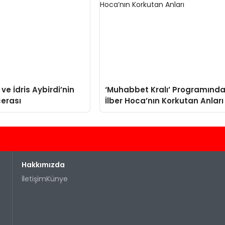
 ve İdris Aybirdi’nin
‘Muhabbet Kralı’ Programınd
cerası
İlber Hoca’nın Korkutan Anları
Hakkımızda
İletişim
Künye