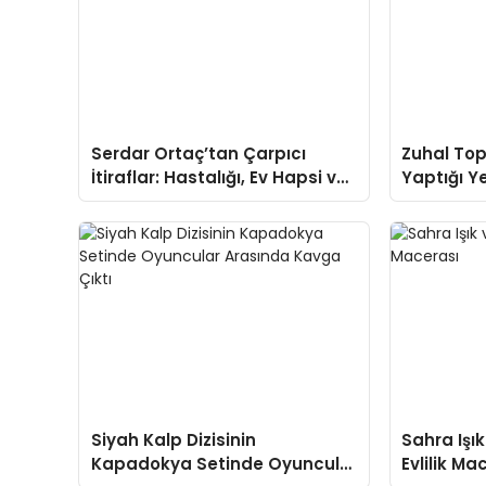
Serdar Ortaç’tan Çarpıcı
Zuhal Top
İtiraflar: Hastalığı, Ev Hapsi ve
Yaptığı Y
Veda Kararı
Programı
Siyah Kalp Dizisinin
Sahra Işık
Kapadokya Setinde Oyuncular
Evlilik Ma