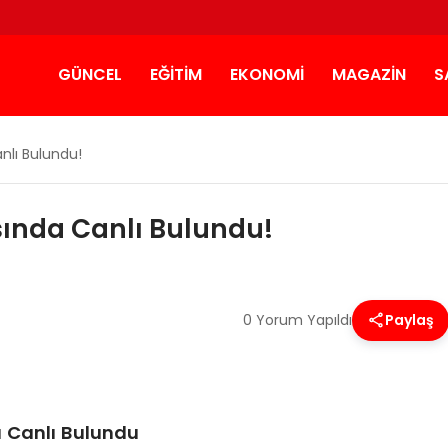
GÜNCEL
EĞITIM
EKONOMI
MAGAZIN
S
lı Bulundu!
ında Canlı Bulundu!
0 Yorum Yapıldı
Paylaş
 Canlı Bulundu