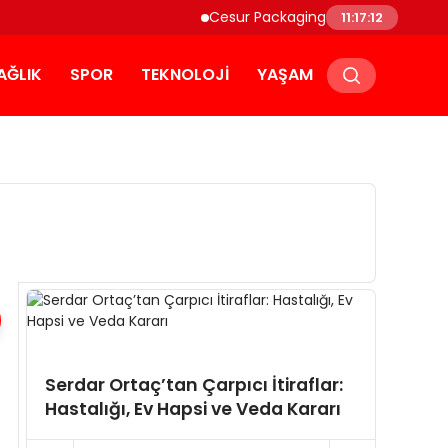
Cesur Packaging, Mısır’daki Üretim 
11:17:12
AĞLIK
SPOR
TEKNOLOJI
YAŞAM
Zuhal
Serdar Ortaç’tan Çarpıcı İtiraflar:
Yaptı
Hastalığı, Ev Hapsi ve Veda Kararı
Skand