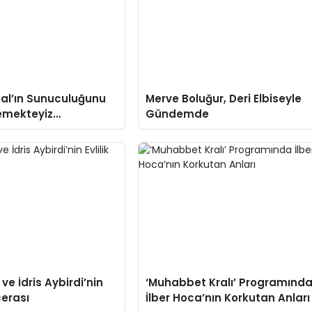
al’ın Sunuculuğunu
Merve Boluğur, Deri Elbiseyle
emekteyiz
Gündemde
nda Skandal Anlar!
 ve İdris Aybirdi’nin
‘Muhabbet Kralı’ Programınd
cerası
İlber Hoca’nın Korkutan Anları