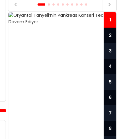
1
2
3
4
5
6
7
ORYANTAL TANYELI’NIN
PANKREAS KANSERI
HAN
8
TEDAVISI DEVAM EDIYOR
PO