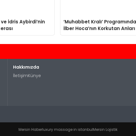
 ve İdris Aybirdi’nin
‘Muhabbet Kralı’ Programınd
cerası
İlber Hoca’nın Korkutan Anları
Hakkımızda
İletişim
Künye
Mersin Haber
luxury massage in istanbul
Mersin Lojistik