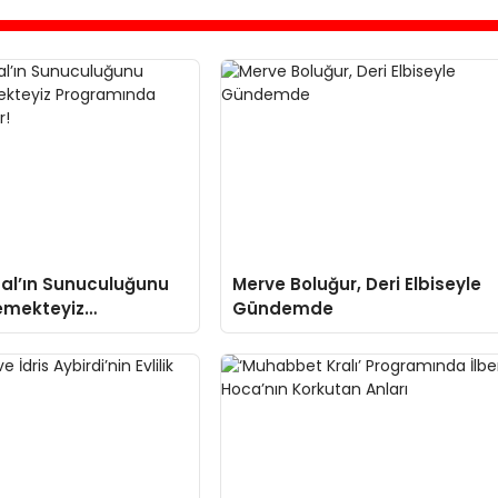
al’ın Sunuculuğunu
Merve Boluğur, Deri Elbiseyle
emekteyiz
Gündemde
nda Skandal Anlar!