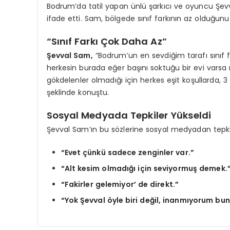
Bodrum’da tatil yapan ünlü şarkıcı ve oyuncu Şev
ifade etti. Sam, bölgede sınıf farkının az olduğunu b
“Sınıf Farkı Çok Daha Az”
Şevval Sam,
“Bodrum’un en sevdiğim tarafı sınıf far
herkesin burada eğer başını soktuğu bir evi varsa m
gökdelenler olmadığı için herkes eşit koşullarda, 3
şeklinde konuştu.
Sosyal Medyada Tepkiler Yükseldi
Şevval Sam’ın bu sözlerine sosyal medyadan tepkile
“Evet çünkü sadece zenginler var.”
“Alt kesim olmadığı için seviyormuş demek.
“Fakirler gelemiyor’ de direkt.”
“Yok Şevval öyle biri değil, inanmıyorum bu