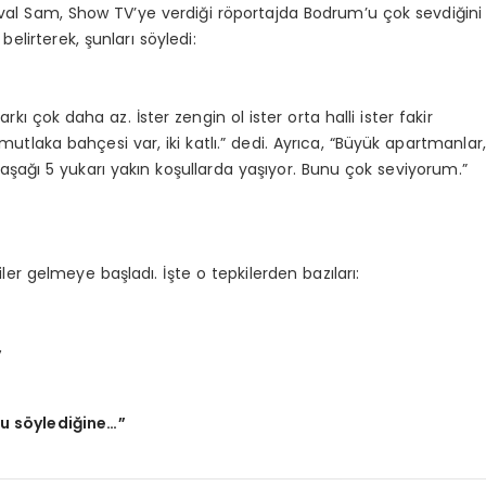
val Sam, Show TV’ye verdiği röportajda Bodrum’u çok sevdiğini
elirterek, şunları söyledi:
kı çok daha az. İster zengin ol ister orta halli ister fakir
utlaka bahçesi var, iki katlı.” dedi. Ayrıca, “Büyük apartmanlar,
 aşağı 5 yukarı yakın koşullarda yaşıyor. Bunu çok seviyorum.”
r gelmeye başladı. İşte o tepkilerden bazıları:
”
nu söylediğine…”