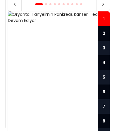
1
2
3
4
5
6
7
ORYANTAL TANYELI’NIN
PANKREAS KANSERI
HAN
8
TEDAVISI DEVAM EDIYOR
PO