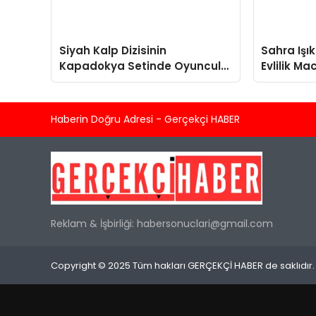
Siyah Kalp Dizisinin
Sahra Işık
Kapadokya Setinde Oyuncular
Evlilik Ma
Arasında Kavga Çıktı
Haberin Doğru Adresi - Gerçekçi HABER
Reklam & İşbirliği:
habersonuclari@gmail.com
Copyright © 2025 Tüm hakları GERÇEKÇİ HABER de saklıdır.