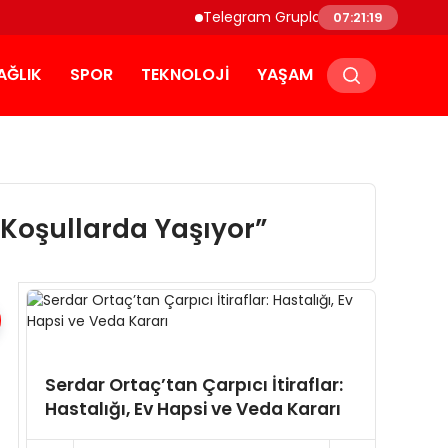
Telegram Grupları ve Topluluk Keşfi: T
07:21:19
AĞLIK
SPOR
TEKNOLOJI
YAŞAM
 Koşullarda Yaşıyor”
Zuhal
Serdar Ortaç’tan Çarpıcı İtiraflar:
Yaptı
Hastalığı, Ev Hapsi ve Veda Kararı
Skand