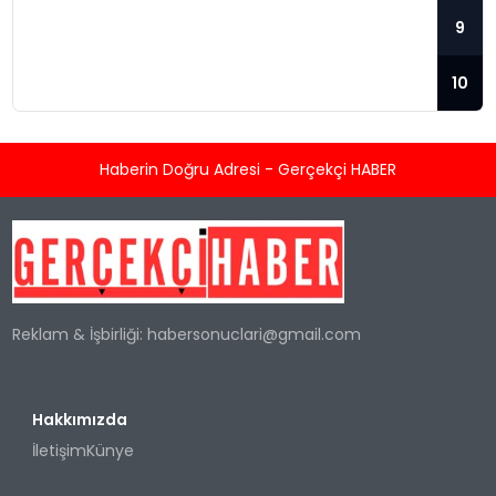
MERVE ÇAKIR’DAN AÇIKLAMALAR
9
Aile Hekimliği Kanunu ve Yönetmeliğindeki
Değişiklikler Kocaeli’nin İzmit ilçesinde
10
görevli Aile Hekimi Merve Çakır, aile
hekimliğinin 5258 sayılı Aile Hekimliği
Kanunu’yla ihdas edildiğini belirterek,
Haberin Doğru Adresi - Gerçekçi HABER
çıkarılan yönetmeliğin bu kanunu daha
verimli uygulanmasını özendirmek için
olumlu değişiklikler içerdiğini açıkladı. Yapılan
değişiklikler sayesinde birinci basamak
sağlık hizmetlerinin daha düzenli
sağlanacağını ve kişisel sağlık kayıtlarının
Reklam & İşbirliği:
habersonuclari@gmail.com
tutulmasına imkan sağlandığını vurguladı....
Hakkımızda
İletişim
Künye