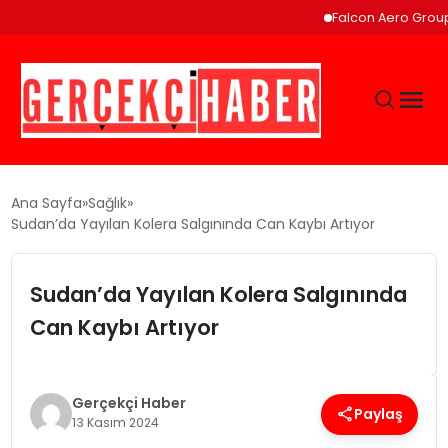
Falcon Aero Group, Kü
GÜNCEL
Ana Sayfa
Sağlık
Sudan’da Yayılan Kolera Salgınında Can Kaybı Artıyor
EĞITIM
Sudan’da Yayılan Kolera Salgınında
EKONOMI
Can Kaybı Artıyor
MAGAZIN
Gerçekçi Haber
Paylaş
13 Kasım 2024
SAĞLIK