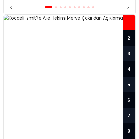
1
2
3
4
5
6
7
8
KOCAELI İZMIT’TE AILE HEKIMI