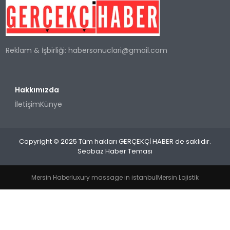
SPOR
Reklam & İşbirliği:
habersonuclari@gmail.com
TEKNOLOJI
YAŞAM
Hakkımızda
İletişim
Künye
Copyright © 2025 Tüm hakları GERÇEKÇİ HABER de saklıdır.
Seobaz Haber Teması
Mersin Haber
luxury massage in istanbul
Mersin Lojistik