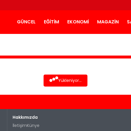
GÜNCEL
EĞITIM
EKONOMI
MAGAZIN
S
Yükleniyor...
Hakkımızda
İletişim
Künye