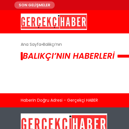
SON GELİŞMELER
Ana Sayfa
Balıkçı’nın
BALIKÇI’NIN HABERLERI
Haberin Doğru Adresi - Gerçekçi HABER