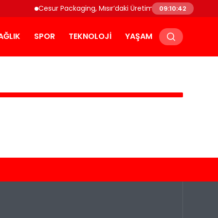
Cesur Packaging, Mısır’daki Üretim Üssünü Büyütüyor
09:10:42
AĞLIK
SPOR
TEKNOLOJI
YAŞAM