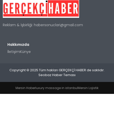
SPOR
Reklam & İşbirliği:
habersonuclari@gmail.com
TEKNOLOJI
YAŞAM
Hakkımızda
İletişim
Künye
Copyright © 2025 Tüm hakları GERÇEKÇİ HABER de saklıdır.
Seobaz Haber Teması
Mersin Haber
luxury massage in istanbul
Mersin Lojistik