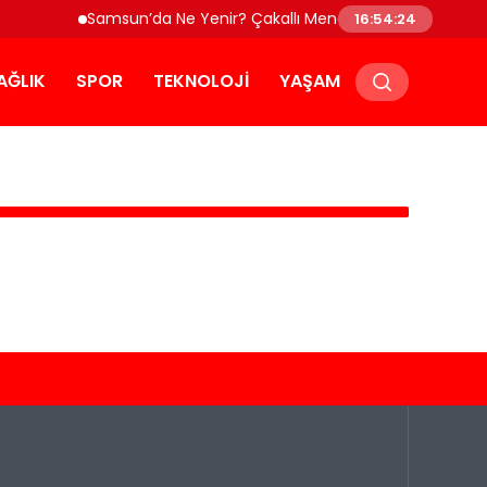
Samsun’da Ne Yenir? Çakallı Menemeni ve Yöresel Lez
16:54:24
AĞLIK
SPOR
TEKNOLOJI
YAŞAM