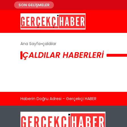
SON GELİŞMELER
Ana Sayfa
çaldılar
ÇALDILAR HABERLERI
Haberin Doğru Adresi - Gerçekçi HABER