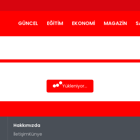
GÜNCEL
EĞITIM
EKONOMI
MAGAZIN
S
Yükleniyor...
Hakkımızda
İletişim
Künye