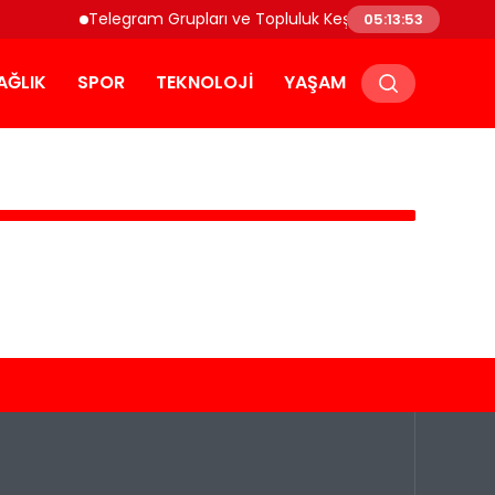
Telegram Grupları ve Topluluk Keşfi: Telegram Grup Keşf
05:13:53
AĞLIK
SPOR
TEKNOLOJI
YAŞAM