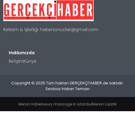
SPOR
Reklam & İşbirliği:
habersonuclari@gmail.com
TEKNOLOJI
YAŞAM
Hakkımızda
İletişim
Künye
Copyright © 2025 Tüm hakları GERÇEKÇİ HABER de saklıdır.
Seobaz Haber Teması
Mersin Haber
luxury massage in istanbul
Mersin Lojistik