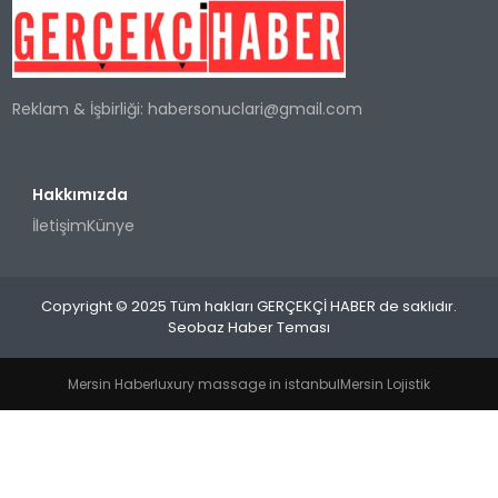
SPOR
Reklam & İşbirliği:
habersonuclari@gmail.com
TEKNOLOJI
YAŞAM
Hakkımızda
İletişim
Künye
Copyright © 2025 Tüm hakları GERÇEKÇİ HABER de saklıdır.
Seobaz Haber Teması
Mersin Haber
luxury massage in istanbul
Mersin Lojistik