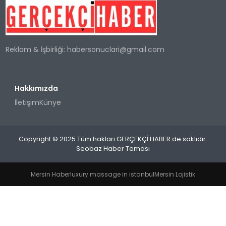
SPOR
Reklam & İşbirliği:
habersonuclari@gmail.com
TEKNOLOJI
YAŞAM
Hakkımızda
İletişim
Künye
Copyright © 2025 Tüm hakları GERÇEKÇİ HABER de saklıdır.
Seobaz Haber Teması
Mersin Haber
luxury massage in istanbul
Mersin Lojistik