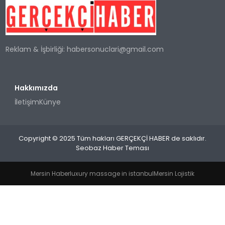
SPOR
Reklam & İşbirliği:
habersonuclari@gmail.com
TEKNOLOJI
YAŞAM
Hakkımızda
İletişim
Künye
Copyright © 2025 Tüm hakları GERÇEKÇİ HABER de saklıdır.
Seobaz Haber Teması
Mersin Haber
luxury massage in istanbul
Mersin Lojistik