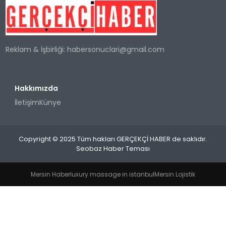
SPOR
Reklam & İşbirliği:
habersonuclari@gmail.com
TEKNOLOJI
YAŞAM
Hakkımızda
İletişim
Künye
Copyright © 2025 Tüm hakları GERÇEKÇİ HABER de saklıdır.
Seobaz Haber Teması
Mersin Haber
luxury massage in istanbul
Mersin Lojistik