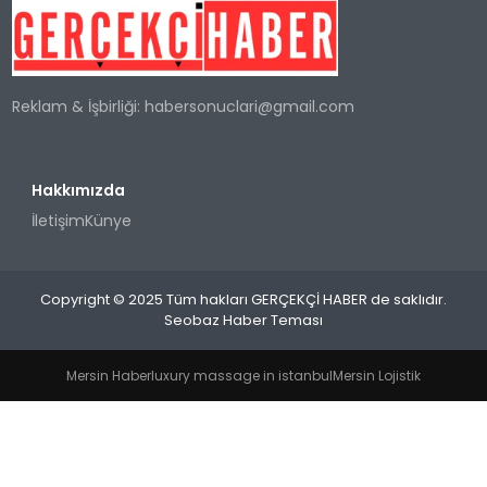
SPOR
Reklam & İşbirliği:
habersonuclari@gmail.com
TEKNOLOJI
YAŞAM
Hakkımızda
İletişim
Künye
Copyright © 2025 Tüm hakları GERÇEKÇİ HABER de saklıdır.
Seobaz Haber Teması
Mersin Haber
luxury massage in istanbul
Mersin Lojistik