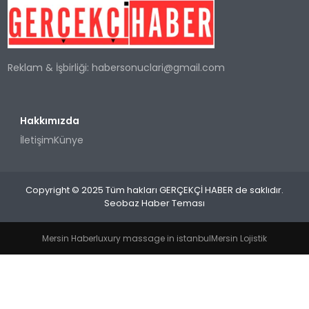
SPOR
Reklam & İşbirliği:
habersonuclari@gmail.com
TEKNOLOJI
YAŞAM
Hakkımızda
İletişim
Künye
Copyright © 2025 Tüm hakları GERÇEKÇİ HABER de saklıdır.
Seobaz Haber Teması
Mersin Haber
luxury massage in istanbul
Mersin Lojistik