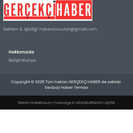
SPOR
Reklam & İşbirliği:
habersonuclari@gmail.com
TEKNOLOJI
YAŞAM
Hakkımızda
İletişim
Künye
Copyright © 2025 Tüm hakları GERÇEKÇİ HABER de saklıdır.
Seobaz Haber Teması
Mersin Haber
luxury massage in istanbul
Mersin Lojistik