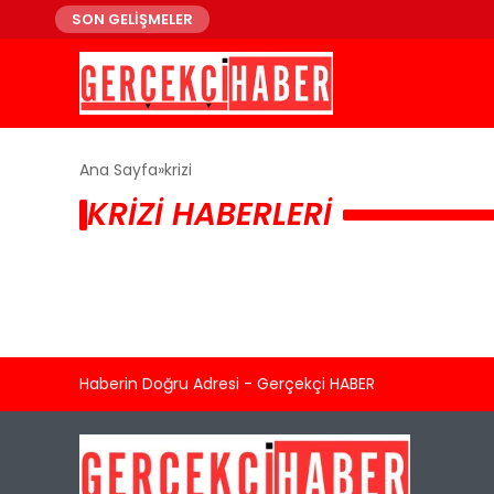
SON GELİŞMELER
Ana Sayfa
krizi
KRIZI HABERLERI
Haberin Doğru Adresi - Gerçekçi HABER