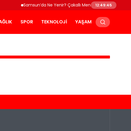
Samsun’da Ne Yenir? Çakallı Menemeni ve Yöresel Lez
12:49:45
AĞLIK
SPOR
TEKNOLOJI
YAŞAM