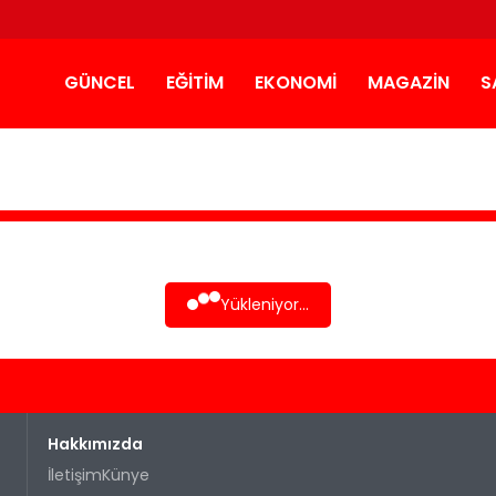
GÜNCEL
EĞITIM
EKONOMI
MAGAZIN
S
Yükleniyor...
Hakkımızda
İletişim
Künye