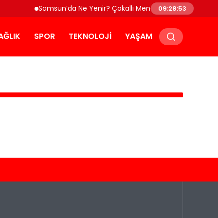
Samsun’da Ne Yenir? Çakallı Menemeni ve Yöresel Lez
09:28:53
AĞLIK
SPOR
TEKNOLOJI
YAŞAM