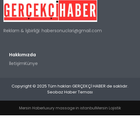
SPOR
Reklam & İşbirliği:
habersonuclari@gmail.com
TEKNOLOJI
YAŞAM
Hakkımızda
İletişim
Künye
Copyright © 2025 Tüm hakları GERÇEKÇİ HABER de saklıdır.
Seobaz Haber Teması
Mersin Haber
luxury massage in istanbul
Mersin Lojistik