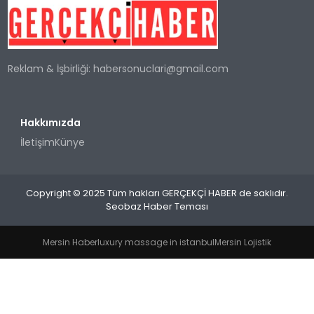
SPOR
Reklam & İşbirliği:
habersonuclari@gmail.com
TEKNOLOJI
YAŞAM
Hakkımızda
İletişim
Künye
Copyright © 2025 Tüm hakları GERÇEKÇİ HABER de saklıdır.
Seobaz Haber Teması
Mersin Haber
luxury massage in istanbul
Mersin Lojistik