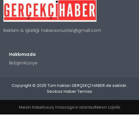
SPOR
Reklam & İşbirliği:
habersonuclari@gmail.com
TEKNOLOJI
YAŞAM
Hakkımızda
İletişim
Künye
Copyright © 2025 Tüm hakları GERÇEKÇİ HABER de saklıdır.
Seobaz Haber Teması
Mersin Haber
luxury massage in istanbul
Mersin Lojistik