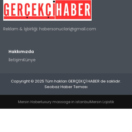
SPOR
Reklam & İşbirliği:
habersonuclari@gmail.com
TEKNOLOJI
YAŞAM
Hakkımızda
İletişim
Künye
Copyright © 2025 Tüm hakları GERÇEKÇİ HABER de saklıdır.
Seobaz Haber Teması
Mersin Haber
luxury massage in istanbul
Mersin Lojistik