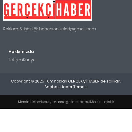
SPOR
Reklam & İşbirliği:
habersonuclari@gmail.com
TEKNOLOJI
YAŞAM
Hakkımızda
İletişim
Künye
Copyright © 2025 Tüm hakları GERÇEKÇİ HABER de saklıdır.
Seobaz Haber Teması
Mersin Haber
luxury massage in istanbul
Mersin Lojistik