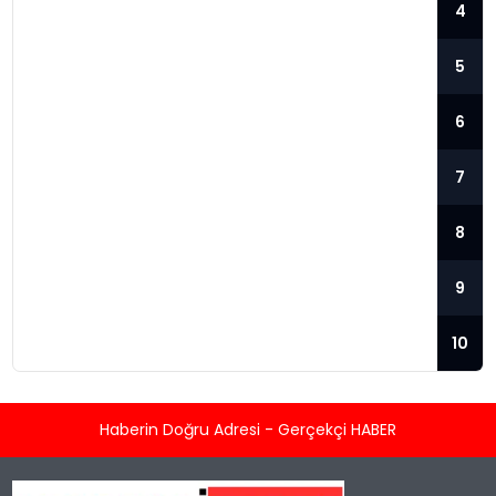
4
5
6
7
META, “PROJECT WATERWORTH”
8
ILE DÜNYANIN EN UZUN DENIZ ALTI
KABLOSUNU DÖŞEYECEK
9
Meta’nın Yeni Projesi: Dünyanın En Uzun
Deniz Altı Kablosu Meta, Facebook,
10
Instagram ve WhatsApp’ın sahibi olarak
bilinen şirket, yapay zeka ve teknoloji
altyapılarıyla sosyal medyayı aşarak
Haberin Doğru Adresi - Gerçekçi HABER
teknoloji alanındaki varlığını genişletmeyi
hedefliyor. “Project Waterworth” adı verilen
bu proje kapsamında ABD, Hindistan, Güney