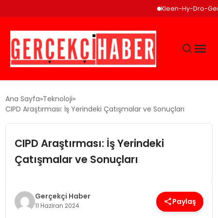
Kleen-Hy-Dro-Gen Inc
GÜNCEL
Ana Sayfa
Teknoloji
CIPD Araştırması: İş Yerindeki Çatışmalar ve Sonuçları
EĞITIM
CIPD Araştırması: İş Yerindeki
EKONOMI
Çatışmalar ve Sonuçları
MAGAZIN
Gerçekçi Haber
Paylaş
11 Haziran 2024
SAĞLIK