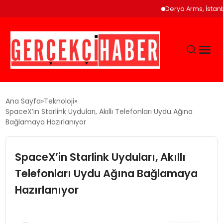
Derya Arms, İstanbul
GÜNCEL
Ana Sayfa
Teknoloji
SpaceX’in Starlink Uyduları, Akıllı Telefonları Uydu Ağına
Bağlamaya Hazırlanıyor
EĞITIM
SpaceX’in Starlink Uyduları, Akıllı
EKONOMI
Telefonları Uydu Ağına Bağlamaya
MAGAZIN
Hazırlanıyor
SAĞLIK