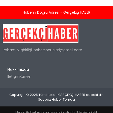
bilinen şirket, yapay zeka ve teknoloji
altyapılarıyla sosyal medyayı aşarak
Haberin Doğru Adresi - Gerçekçi HABER
teknoloji alanındaki varlığını genişletmeyi
hedefliyor. “Project Waterworth” adı verilen
bu proje kapsamında ABD, Hindistan, Güney
Afrika, Brezilya ve diğer bölgeleri birbirine
bağlayacak olan kablo, tamamlandığında
dünyanın en uzun deniz...
Reklam & İşbirliği:
habersonuclari@gmail.com
Hakkımızda
İletişim
Künye
Copyright © 2025 Tüm hakları GERÇEKÇİ HABER de saklıdır.
Seobaz Haber Teması
Mersin Haber
luxury massage in istanbul
Mersin Lojistik