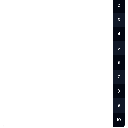
2
3
4
5
6
7
META, “PROJECT WATERWORTH”
8
ILE DÜNYANIN EN UZUN DENIZ ALTI
KABLOSUNU DÖŞEYECEK
9
Meta’nın Yeni Projesi: Dünyanın En Uzun
Deniz Altı Kablosu Meta, Facebook,
10
Instagram ve WhatsApp’ın sahibi olarak