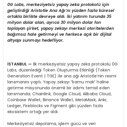
0G Labs, merkeziyetsiz yapay zeka protokolü için
geliştirdiği Aristotle Ana Ağı’nı yüzden fazla küresel
ortakla birlikte devreye aldı. İki yatırım turunda 35
milyon dolar alan, ayrıca 30 milyon dolar fon
toplayan şirket, yapay zekayı merkezi otoritelerden
bağımsız hale getirmeyi ve herkese açık bir dijital
altyapı sunmayı hedefliyor.
İSTANBUL
—
İlk merkeziyetsiz yapay zeka protokolü 0G
Labs, düzenlediği Token Oluşturma Etkinliği (Token
Generation Event | TGE) ile ana ağı Aristotle’nin resmi
lansmanını yaptı. Yapay zekayı “kamu malı” haline
getirme misyonunda önemli bir adımı temsil eden
lansmanda; Chainlink, Google Cloud, Alibaba Cloud,
Coinbase Wallet, Binance Wallet, MetaMask, Ankr,
Ledger, Fireblocks ve Figment gibi yüzden fazla
ekosistem ortağı yer aldı.
Merkeziyetsiz depolama, işlem gücü ve veri