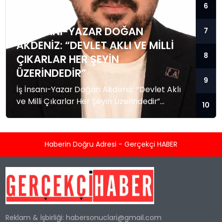
6
İŞ İNSANI-YAZAR DOĞAN
7
AKDENIZ: “DEVLET AKLI VE MILLI
8
ÇIKARLAR HER ŞEYIN
ÜZERINDEDIR”
9
İş İnsanı-Yazar Doğan Akdeniz: “Devlet Aklı
ve Milli Çıkarlar Her Şeyin Üzerindedir”
10
Küresel güç dengelerinin hızla değiştiği,
bölgesel krizlerin ve jeopolitik gerilimlerin
tırmandığı bu dönemde, Akademisyen, İş
Haberin Doğru Adresi - Gerçekçi HABER
İnsanı ve Yazar Doğan Akdeniz’den kritik
değerlendirmeler geldi. Dış politika, güvenlik
stratejileri ve Mavi Vatan konularındaki
derinlemesine analizleriyle tanınan Akdeniz,
Türkiye’nin geleceğine dair yaptığı
açıklamada milli birlik ve...
Reklam & İşbirliği:
habersonuclari@gmail.com