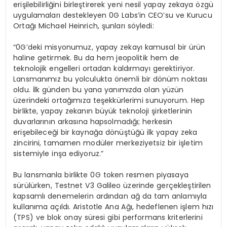
erişilebilirliğini birleştirerek yeni nesil yapay zekaya özgü
uygulamaları destekleyen 0G Labs’in CEO’su ve Kurucu
Ortağı Michael Heinrich, şunları söyledi:
“0G’deki misyonumuz, yapay zekayı kamusal bir ürün
haline getirmek. Bu da hem jeopolitik hem de
teknolojik engelleri ortadan kaldırmayı gerektiriyor.
Lansmanımız bu yolculukta önemli bir dönüm noktası
oldu. İlk günden bu yana yanımızda olan yüzün
üzerindeki ortağımıza teşekkürlerimi sunuyorum. Hep
birlikte, yapay zekanın büyük teknoloji şirketlerinin
duvarlarının arkasına hapsolmadığı; herkesin
erişebileceği bir kaynağa dönüştüğü ilk yapay zeka
zincirini, tamamen modüler merkeziyetsiz bir işletim
sistemiyle inşa ediyoruz.”
Bu lansmanla birlikte 0G token resmen piyasaya
sürülürken, Testnet V3 Galileo üzerinde gerçekleştirilen
kapsamlı denemelerin ardından ağ da tam anlamıyla
kullanıma açıldı. Aristotle Ana Ağı, hedeflenen işlem hızı
(TPS) ve blok onay süresi gibi performans kriterlerini