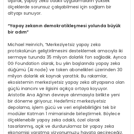
aşarak, yapay zeka odaklı uygulamaların yüksek
ölçeklerde sorunsuz çalışabilmesi için sağlam bir
altyapı sunuyor.
“
Y
apay zek
anın demokratikleşmesi yolunda büyük
bir adım”
Michael Heinrich, “Merkeziyetsiz yapay zeka
protokolünün geliştirilmesini desteklemek amacıyla iki
sermaye turunda 35 milyon dolarlık fon sağladık. Ayrıca
0G Foundation olarak, bu yılın başlarında yapay zeka
düğümü (AI node) ve token abonelikleri üzerinden 30
milyon dolarlık ek kaynak yarattık. Bu rakamlar,
ekosistemin merkeziyetsiz yapay zeka altyapısına olan
güçlü inancını ve ilgisini açıkça ortaya koyuyor.
Aristotle Ana Ağı’nın devreye alınmasıyla birlikte yeni
bir döneme giriyoruz. Hedefimiz merkeziyetsiz
depolama, işlem gücü ve veri erişilebilirliğini tek bir
modüler Katman 1 mimarisinde birleştirmek. Böylece
ölçeklenebilir yapay zeka odaklı, özel olarak
tasarlanmış, açık ve durdurulamaz bir yapay zeka
ekonomisi yaratma vizyonumuzu hayata geçireceğiz.