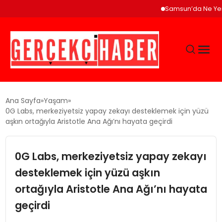
Samsun’da Ne Yenir? Çak
GÜNCEL
Ana Sayfa
Yaşam
0G Labs, merkeziyetsiz yapay zekayı desteklemek için yüzü
aşkın ortağıyla Aristotle Ana Ağı’nı hayata geçirdi
EĞITIM
0G Labs, merkeziyetsiz yapay zekayı
EKONOMI
desteklemek için yüzü aşkın
MAGAZIN
ortağıyla Aristotle Ana Ağı’nı hayata
geçirdi
SAĞLIK