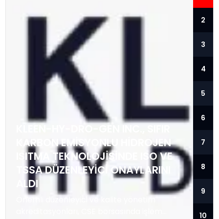
2
3
4
5
6
KLEEN-HY-DRO-GEN INC., SIFIR
KARBON EMISYONLU HIDROJEN
7
ISITMA TEKNOLOJISINDE ISO VE
8
TSSA DÜZENLEYICI ONAYLARINI
ALDI
9
Önemli düzenleyici ve kalite yönetim
akreditasyonları, CSE borsasında işlem
10