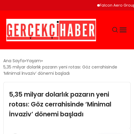
Falcon Aero Group, Küres
GÜNCEL
Ana Sayfa
Yaşam
5,35 milyar dolarlık pazarın yeni rotası: Göz cerrahisinde
‘Minimal İnvaziv’ dönemi başladı
EĞITIM
5,35 milyar dolarlık pazarın yeni
EKONOMI
rotası: Göz cerrahisinde ‘Minimal
MAGAZIN
İnvaziv’ dönemi başladı
SAĞLIK