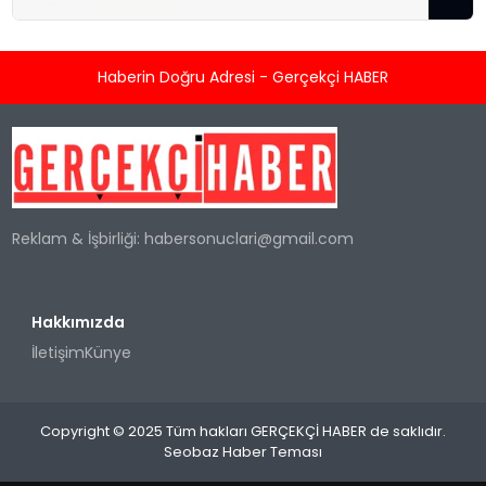
gören temiz enerji teknolojisi sağlayıcısını; ısı
enerjisi kaynağı olarak hidrojeni kullanan
konut ve ticari tipi Sıfır Emisyonlu Isıtma
Haberin Doğru Adresi - Gerçekçi HABER
Sistemlerini üretmek ve satmak üzere
hızlandırılmış ticarileşme ile olası büyük
kurumsal sözleşmeler için konumlandırıyor.
TORONTO, KANADA / ACCESS Newswire / 5
Ağustos 2026 / Kleen-Hy-Dro-Gen Inc.
(“Şirket”) (CSE:...
Reklam & İşbirliği:
habersonuclari@gmail.com
Hakkımızda
İletişim
Künye
Copyright © 2025 Tüm hakları GERÇEKÇİ HABER de saklıdır.
Seobaz Haber Teması