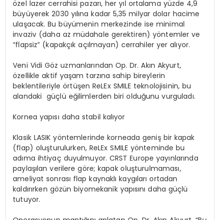
özel lazer cerrahisi pazarı, her yıl ortalama yüzde 4,9
büyüyerek 2030 yılına kadar 5,35 milyar dolar hacime
ulaşacak. Bu büyümenin merkezinde ise minimal
invaziv (daha az müdahale gerektiren) yöntemler ve
“flapsiz” (kapakçık açılmayan) cerrahiler yer alıyor.
Veni Vidi Göz uzmanlarından Op. Dr. Akın Akyurt,
özellikle aktif yaşam tarzına sahip bireylerin
beklentileriyle örtüşen ReLEx SMILE teknolojisinin, bu
alandaki güçlü eğilimlerden biri olduğunu vurguladı.
Kornea yapısı daha stabil kalıyor
Klasik LASIK yöntemlerinde korneada geniş bir kapak
(flap) oluşturulurken, ReLEx SMILE yönteminde bu
adıma ihtiyaç duyulmuyor. CRST Europe yayınlarında
paylaşılan verilere göre; kapak oluşturulmaması,
ameliyat sonrası flap kaynaklı kaygıları ortadan
kaldırırken gözün biyomekanik yapısını daha güçlü
tutuyor.
Operasyonun mantığını anlatan Op. Dr. Akın Akyurt, “Bu