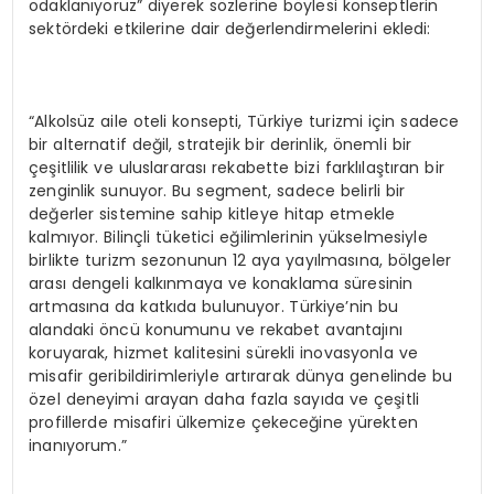
odaklanıyoruz” diyerek sözlerine böylesi konseptlerin
sektördeki etkilerine dair değerlendirmelerini ekledi:
“Alkolsüz aile oteli konsepti, Türkiye turizmi için sadece
bir alternatif değil, stratejik bir derinlik, önemli bir
çeşitlilik ve uluslararası rekabette bizi farklılaştıran bir
zenginlik sunuyor. Bu segment, sadece belirli bir
değerler sistemine sahip kitleye hitap etmekle
kalmıyor. Bilinçli tüketici eğilimlerinin yükselmesiyle
birlikte turizm sezonunun 12 aya yayılmasına, bölgeler
arası dengeli kalkınmaya ve konaklama süresinin
artmasına da katkıda bulunuyor. Türkiye’nin bu
alandaki öncü konumunu ve rekabet avantajını
koruyarak, hizmet kalitesini sürekli inovasyonla ve
misafir geribildirimleriyle artırarak dünya genelinde bu
özel deneyimi arayan daha fazla sayıda ve çeşitli
profillerde misafiri ülkemize çekeceğine yürekten
inanıyorum.”