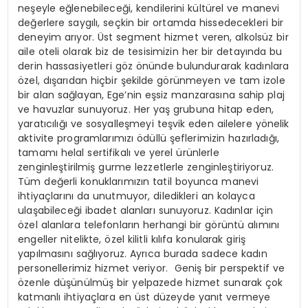
neşeyle eğlenebileceği, kendilerini kültürel ve manevi
değerlere saygılı, seçkin bir ortamda hissedecekleri bir
deneyim arıyor. Üst segment hizmet veren, alkolsüz bir
aile oteli olarak biz de tesisimizin her bir detayında bu
derin hassasiyetleri göz önünde bulundurarak kadınlara
özel, dışarıdan hiçbir şekilde görünmeyen ve tam izole
bir alan sağlayan, Ege’nin eşsiz manzarasına sahip plaj
ve havuzlar sunuyoruz. Her yaş grubuna hitap eden,
yaratıcılığı ve sosyalleşmeyi teşvik eden ailelere yönelik
aktivite programlarımızı ödüllü şeflerimizin hazırladığı,
tamamı helal sertifikalı ve yerel ürünlerle
zenginleştirilmiş gurme lezzetlerle zenginleştiriyoruz.
Tüm değerli konuklarımızın tatil boyunca manevi
ihtiyaçlarını da unutmuyor, diledikleri an kolayca
ulaşabileceği ibadet alanları sunuyoruz. Kadınlar için
özel alanlara telefonların herhangi bir görüntü alımını
engeller nitelikte, özel kilitli kılıfa konularak giriş
yapılmasını sağlıyoruz. Ayrıca burada sadece kadın
personellerimiz hizmet veriyor. Geniş bir perspektif ve
özenle düşünülmüş bir yelpazede hizmet sunarak çok
katmanlı ihtiyaçlara en üst düzeyde yanıt vermeye