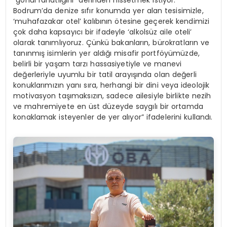
“gönül rahatlığını” derinden hissetmek istiyor.
Bodrum’da denize sıfır konumda yer alan tesisimizle,
‘muhafazakar otel’ kalıbının ötesine geçerek kendimizi
çok daha kapsayıcı bir ifadeyle ‘alkolsüz aile oteli’
olarak tanımlıyoruz. Çünkü bakanların, bürokratların ve
tanınmış isimlerin yer aldığı misafir portföyümüzde,
belirli bir yaşam tarzı hassasiyetiyle ve manevi
değerleriyle uyumlu bir tatil arayışında olan değerli
konuklarımızın yanı sıra, herhangi bir dini veya ideolojik
motivasyon taşımaksızın, sadece ailesiyle birlikte nezih
ve mahremiyete en üst düzeyde saygılı bir ortamda
konaklamak isteyenler de yer alıyor” ifadelerini kullandı.