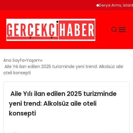
Derya Arms, İstanbul Prohun
GÜNCEL
Ana Sayfa
Yaşam
Aile Yılı ilan edilen 2025 turizminde yeni trend: Alkolsüz aile
oteli konsepti
EĞITIM
Aile Yılı ilan edilen 2025 turizminde
EKONOMI
yeni trend: Alkolsüz aile oteli
MAGAZIN
konsepti
SAĞLIK