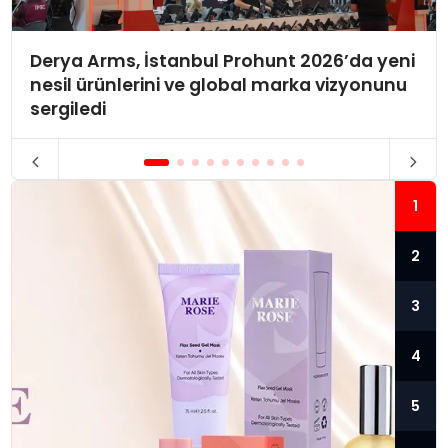
Derya Arms, İstanbul Prohunt 2026’da yeni
nesil ürünlerini ve global marka vizyonunu
sergiledi
1
2
3
4
5