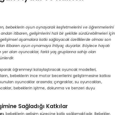
n, bebeklerin oyun oynayarak keşfetmelerini ve öğrenmelerini
dan itibaren, gelişimlerini hızlı bir şekilde sürdürebilmeleri içi
gelişimsel aşamalara katkı sağlayacak özelliklerde olması son
dan itibaren oyun oynamaya ihtiyaç duyarlar. Böylece hayatı
e yer alan oyuncaklar, farklı yaş gruplarına sahip olan
nlerdir.
aparak öğrenmeyi kolaylaştıracak oyuncak modelleri,
rın, bebeklerin ince motor becerilerini geliştirmesine katkısı
unulan oyuncaklar arasında; çıngıraklar, su oyuncakları,
uncaklar, bebeklerin işitme, dokunma ve benzeri duyu
imine Sağladığı Katkılar
rı
, bebeklerin gelişim sürecine katkı sağlamaktadır. Bebekler,