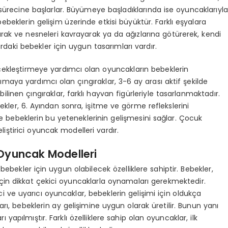
ürecine başlarlar. Büyümeye başladıklarında ise oyuncaklarıyl
beklerin gelişim üzerinde etkisi büyüktür. Farklı eşyalara
ak ve nesneleri kavrayarak ya da ağızlarına götürerek, kendi
ardaki bebekler için uygun tasarımları vardır.
çekleştirmeye yardımcı olan oyuncakların bebeklerin
aşımaya yardımcı olan çıngıraklar, 3-6 ay arası aktif şekilde
bilinen çıngıraklar, farklı hayvan figürleriyle tasarlanmaktadır.
bekler, 6. Ayından sonra, işitme ve görme reflekslerini
ise bebeklerin bu yeteneklerinin gelişmesini sağlar. Çocuk
eliştirici oyuncak modelleri vardır.
 Oyuncak Modelleri
bebekler için uygun olabilecek özelliklere sahiptir. Bebekler,
çin dikkat çekici oyuncaklarla oynamaları gerekmektedir.
rici ve uyarıcı oyuncaklar, bebeklerin gelişimi için oldukça
arı, bebeklerin ay gelişimine uygun olarak üretilir. Bunun yanı
ı yapılmıştır. Farklı özelliklere sahip olan oyuncaklar, ilk