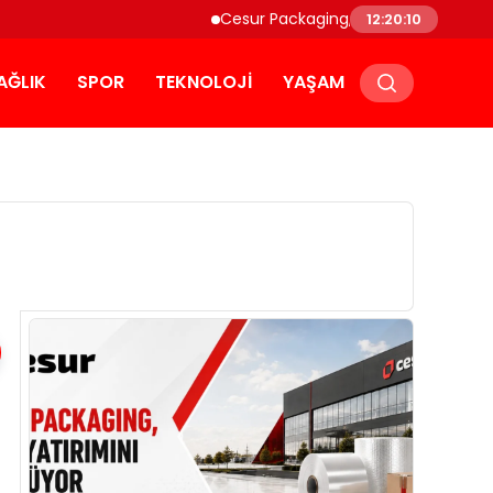
Cesur Packaging, Mısır’daki Üretim Üssün
12:20:11
AĞLIK
SPOR
TEKNOLOJI
YAŞAM