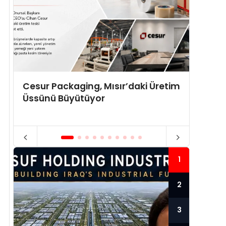
n
Cesur Packaging, Mısır’daki Üretim
Elektr
Üssünü Büyütüyor
Parke 
Çözüm
1
2
3