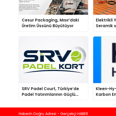
Cesur Packaging, Mısır’daki
Elektrikli
Üretim Üssünü Büyütüyor
Seramik v
En Veriml
SRV Padel Court, Türkiye’de
Kleen-Hy-
Padel Yatırımlarının Güçlü
Karbon Em
Markası Olmayı Sürdürüyor
Isıtma Te
TSSA Düze
Aldı
Haberin Doğru Adresi - Gerçekçi HABER