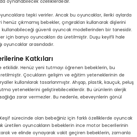
 da oynanabilecek özelliklerdedir.
oyuncaklara tepki verirler. Ancak bu oyuncaklar, ileriki aylarda
leri henüz çıkmamış bebekler, çıngırakları kullanarak dişlerini
da kullanabileceği güvenli oyuncak modellerinden bir tanesidir.
 için banyo oyuncakları da üretilmiştir. Duşu keyifli hale
ı oyuncaklar arasındadır.
ilerine Katkıları
e etkilidir. Henüz yeni tutmayı öğrenen bebeklerin, bu
 üretilmiştir. Çocukların gelişim ve eğitim yeteneklerinin de
aller kullanılarak tasarlanmıştır. Ahşap, plastik, kauçuk, peluş
ma yeteneklerini geliştirebileceklerdir. Bu ürünlerin alerjik
n sağlığa zarar vermezler. Bu nedenle, ebeveynlerin gönül
Keşif sürecinde olan bebeğiniz için farklı özelliklerde oyuncak
arak üretilen oyuncakların bebeklerin ince motor becerilerinin
sıkarak ve elinde oynayarak vakit geçiren bebeklerin, zamanla