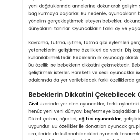
yeni doğduklarında annelerine dokunarak gelişim s
bağ kurmaya başlarlar. Bu nedenle, oyuncakların be
yönelim gerçekleştirmek isteyen bebekler, dokunar
dünyalarını tanırlar. Oyuncakların farklı ay ve yaşl
Kavrama, tutma, işitme, tatma gibi eylemleri ger
yeteneklerini geliştirme özellikleri de vardır. Diş k
kullanılabilmektedir. Bebeklerin ilk oyuncağı olarak 
Bu özellik ise bebeklerin dikkatini çekmektedir. Be
geliştirmek isterler. Hareketli ve sesli oyuncaklar 
odalarında da yer verilebilecek farklı özelliklerde g
Bebeklerin Dikkatini Çekebilecek
Civil
üzerinde yer alan oyuncaklar, farklı aylardaki 
henüz yeni yeni dünyayı keşfetmeye başladıkları i
Dikkat çeken, öğretici,
eğitici oyuncaklar
, gelişti
uygundur. Bu özellikler ile donatılan oyuncak grupl
sıra, ileride de kullanabilecekleri oyuncak tasarımlar