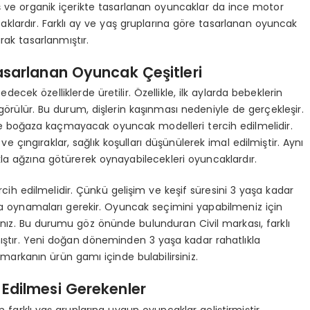
uş ve organik içerikte tasarlanan oyuncaklar da ince motor
ncaklardır. Farklı ay ve yaş gruplarına göre tasarlanan oyuncak
rak tasarlanmıştır.
asarlanan Oyuncak Çeşitleri
ecek özelliklerde üretilir. Özellikle, ilk aylarda bebeklerin
görülür. Bu durum, dişlerin kaşınması nedeniyle de gerçekleşir.
 ve boğaza kaçmayacak oyuncak modelleri tercih edilmelidir.
 ve çıngıraklar, sağlık koşulları düşünülerek imal edilmiştir. Aynı
la ağzına götürerek oynayabilecekleri oyuncaklardır.
ih edilmelidir. Çünkü gelişim ve keşif süresini 3 yaşa kadar
a oynamaları gerekir. Oyuncak seçimini yapabilmeniz için
nız. Bu durumu göz önünde bulunduran Civil markası, farklı
ıştır. Yeni doğan döneminden 3 yaşa kadar rahatlıkla
 markanın ürün gamı içinde bulabilirsiniz.
Edilmesi Gerekenler
n farklı yaş gruplarına uygun oyuncaklar geliştirmiştir.