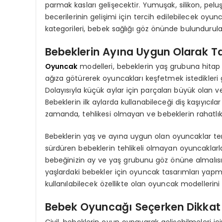
parmak kasları gelişecektir. Yumuşak, silikon, pel
becerilerinin gelişimi için tercih edilebilecek oyu
kategorileri, bebek sağlığı göz önünde bulundurula
Bebeklerin Ayına Uygun Olarak T
Oyuncak
modelleri, bebeklerin yaş grubuna hitap ed
ağıza götürerek oyuncakları keşfetmek istedikleri 
Dolayısıyla küçük aylar için parçaları büyük olan
Bebeklerin ilk aylarda kullanabileceği diş kaşıyıcılar
zamanda, tehlikesi olmayan ve bebeklerin rahatlık
Bebeklerin yaş ve ayına uygun olan oyuncaklar terc
sürdüren bebeklerin tehlikeli olmayan oyuncaklarl
bebeğinizin ay ve yaş grubunu göz önüne almalısı
yaşlardaki bebekler için oyuncak tasarımları yapm
kullanılabilecek özellikte olan oyuncak modellerini
Bebek Oyuncağı Seçerken Dikkat 
Civil, bebeklerin oyun oynayarak gelişebilmeleri içi