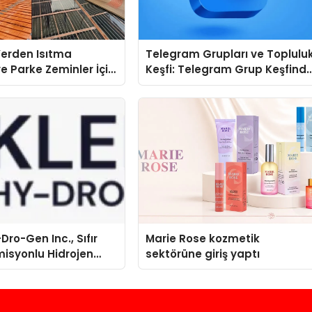
 Yerden Isıtma
Telegram Grupları ve Toplulu
e Parke Zeminler İçin
Keşfi: Telegram Grup Keşfind
i Çözümler
Yeni Kullanıcılar İçin Kolaylık
Dro-Gen Inc., Sıfır
Marie Rose kozmetik
isyonlu Hidrojen
sektörüne giriş yaptı
knolojisinde ISO ve
nleyici Onaylarını