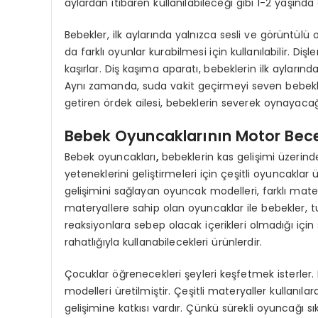
aylardan itibaren kullanılabileceği gibi 1-2 yaşında
Bebekler, ilk aylarında yalnızca sesli ve görüntülü 
da farklı oyunlar kurabilmesi için kullanılabilir. Diş
kaşırlar. Diş kaşıma aparatı, bebeklerin ilk ayların
Aynı zamanda, suda vakit geçirmeyi seven bebekler
getiren ördek ailesi, bebeklerin severek oynayacağ
Bebek Oyuncaklarının Motor Becer
Bebek oyuncakları
,
bebeklerin kas gelişimi üzerind
yeteneklerini geliştirmeleri için çeşitli oyuncaklar
gelişimini sağlayan oyuncak modelleri, farklı matery
materyallere sahip olan oyuncaklar ile bebekler, tut
reaksiyonlara sebep olacak içerikleri olmadığı içi
rahatlığıyla kullanabilecekleri ürünlerdir.
Çocuklar öğrenecekleri şeyleri keşfetmek isterler. 
modelleri üretilmiştir. Çeşitli materyaller kullanıl
gelişimine katkısı vardır. Çünkü sürekli oyuncağı 