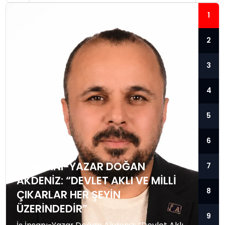
1
2
3
4
5
6
İŞ İNSANI-YAZAR DOĞAN
7
AKDENIZ: “DEVLET AKLI VE MILLI
8
ÇIKARLAR HER ŞEYIN
ÜZERINDEDIR”
9