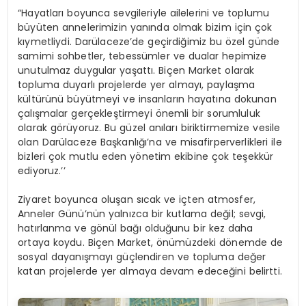
“Hayatları boyunca sevgileriyle ailelerini ve toplumu
büyüten annelerimizin yanında olmak bizim için çok
kıymetliydi. Darülaceze’de geçirdiğimiz bu özel günde
samimi sohbetler, tebessümler ve dualar hepimize
unutulmaz duygular yaşattı. Biçen Market olarak
topluma duyarlı projelerde yer almayı, paylaşma
kültürünü büyütmeyi ve insanların hayatına dokunan
çalışmalar gerçekleştirmeyi önemli bir sorumluluk
olarak görüyoruz.
Bu güzel anıları biriktirmemize vesile
olan Darülaceze Başkanlığı’na ve misafirperverlikleri ile
bizleri çok mutlu eden yönetim ekibine çok teşekkür
ediyoruz.’’
Ziyaret boyunca oluşan sıcak ve içten atmosfer,
Anneler Günü’nün yalnızca bir kutlama değil; sevgi,
hatırlanma ve gönül bağı olduğunu bir kez daha
ortaya koydu. Biçen Market, önümüzdeki dönemde de
sosyal dayanışmayı güçlendiren ve topluma değer
katan projelerde yer almaya devam edeceğini belirtti.