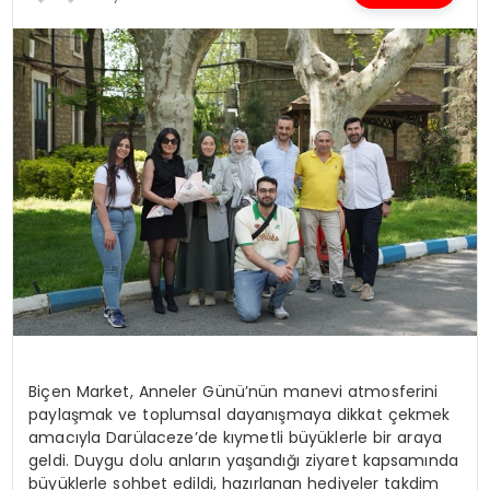
SPOR
TEKNOLOJI
YAŞAM
Biçen Market, Anneler Günü’nün manevi atmosferini
paylaşmak ve toplumsal dayanışmaya dikkat çekmek
amacıyla Darülaceze’de kıymetli büyüklerle bir araya
geldi. Duygu dolu anların yaşandığı ziyaret kapsamında
büyüklerle sohbet edildi,
hazırlanan hediyeler takdim