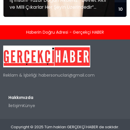
İş İnsanı-Yazar Doğan Akdeniz: “Devlet Aklı
ve Milli Çıkarlar Her Şeyin Üzerindedir”
10
Küresel güç dengelerinin hızla değiştiği,
bölgesel krizlerin ve jeopolitik gerilimlerin
tırmandığı bu dönemde, Akademisyen, İş
Haberin Doğru Adresi - Gerçekçi HABER
İnsanı ve Yazar Doğan Akdeniz’den kritik
değerlendirmeler geldi. Dış politika, güvenlik
stratejileri ve Mavi Vatan konularındaki
derinlemesine analizleriyle tanınan Akdeniz,
Türkiye’nin geleceğine dair yaptığı
açıklamada milli birlik ve...
Reklam & İşbirliği:
habersonuclari@gmail.com
Hakkımızda
İletişim
Künye
Copyright © 2025 Tüm hakları GERÇEKÇİ HABER de saklıdır.