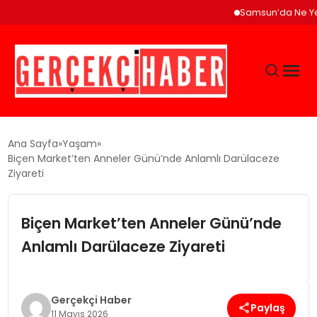
Samsun’da Ne Yenir? Çakal
GÜNCEL
Ana Sayfa
Yaşam
Biçen Market’ten Anneler Günü’nde Anlamlı Darülaceze
Ziyareti
EĞITIM
Biçen Market’ten Anneler Günü’nde
EKONOMI
Anlamlı Darülaceze Ziyareti
MAGAZIN
Gerçekçi Haber
SAĞLIK
Paylaş
11 Mayıs 2026